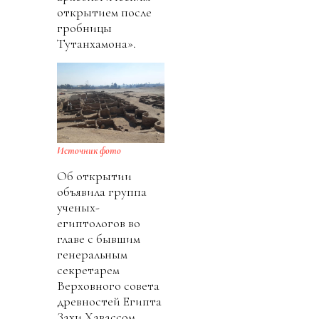
открытием после
гробницы
Тутанхамона».
Источник фото
Об открытии
объявила группа
ученых-
египтологов во
главе с бывшим
генеральным
секретарем
Верховного совета
древностей Египта
Захи Хавассом.