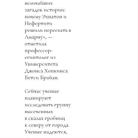
величайших
загадок истории:
почему Эхнатон и
Нефертити
решили переехать в
Амарну», —
отметила
профессор-
египтолог из
Университета
Джонса Хопкинса
Бетси Брайан.
Сейчас ученые
планируют
исследовать группу
высеченных
в скалах гробниц
к северу от города.
Ученые надеются,