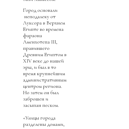
Город основали
неподалеку от
Луксора в Верхнем
Египте во времена
фараона
Аменхотепа III,
правившего
Древним Египтом в
XIV веке до нашей
эры, и был в то
время крупнейшим
административным
центром региона.
Но затем он был
заброшен и
засыпан песком.
«Улицы города
разделены домами,