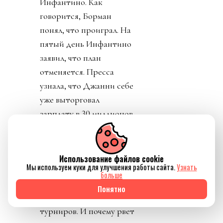
Инфантино. Как
говорится, Борман
понял, что проиграл. На
пятый день Инфантино
заявил, что план
отменяется. Пресса
узнала, что Джанни себе
уже выторговал
зарплату в 30 миллионов
долларов в год, и
дивиденды от нового
юр лица. Стало понятно
Использование файлов cookie
Мы используем куки для улучшения работы сайта.
Узнать
почему нужно
больше
увеличивать количество
Понятно
матчей, команд,
турниров. И почему рвет