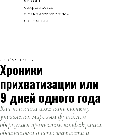
что они
сохранились
в таком же хорошем
состоянии.
КОЛУМНИСТЫ
Хроники
прихватизации или
9 дней одного года
Как попытка изменить систему
управления мировым футболом
обернулась протестом конфедераций,
обвинениями в непрозрачности и