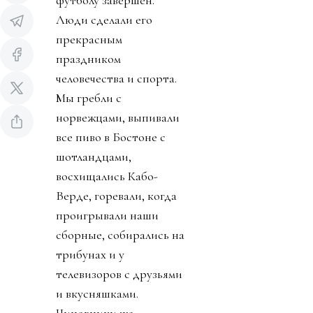
Люди сделали его
прекрасным
праздником
человечества и спорта.
Мы гребли с
норвежцами, выпивали
все пиво в Бостоне с
шотландцами,
восхищались Кабо-
Верде, горевали, когда
проигрывали наши
сборные, собирались на
трибунах и у
телевизоров с друзьями
и вкусняшками.
Чиновники же