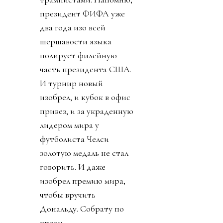
президент ФИФА уже
два года изо всей
шершавости языка
полирует филейную
часть президента США.
И турнир новый
изобрел, и кубок в офис
привез, и за украденную
лидером мира у
футболиста Челси
золотую медаль не стал
говорить. И даже
изобрел премию мира,
чтобы вручить
Дональду. Собрату по
крови