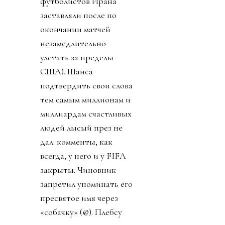
футболистов Ирана
заставляли после по
окончании матчей
незамедлительно
улетать за пределы
США). Шанса
подтвердить свои слова
тем самым миллионам и
миллиардам счастливых
людей лысый през не
дал: комменты, как
всегда, у него и у FIFA
закрыты. Чиновник
запретил упоминать его
пресвятое имя через
«собачку» (@). Плебсу