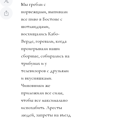
Мы гребли с
норвежцами, выпивали
все пиво в Бостоне с
шотландцами,
восхищались Кабо-
Верде, горевали, когда
проигрывали наши
сборные, собирались на
трибунах и у
телевизоров с друзьями
и вкусняшками.
Чиновники же
приложили все силы,
чтобы все максимально
испохабить. Аресты
людей, запреты на въезд