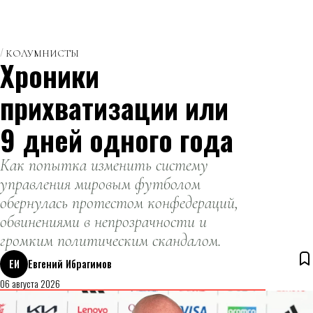
КОЛУМНИСТЫ
Хроники
прихватизации или
9 дней одного года
Как попытка изменить систему
управления мировым футболом
обернулась протестом конфедераций,
обвинениями в непрозрачности и
громким политическим скандалом.
ЕИ
Евгений Ибрагимов
06 августа 2026