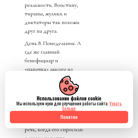
реальности. Воистину,
тираны, жулики и
диктаторы так похожи
друг на друга.
День 8. Понедельник. А
где же главный
бенефициар и
«папочка» лысого из
ФИФА? А он не
отвечает на звонки. А на
пресс-конференции
Использование файлов cookie
Мы используем куки для улучшения работы сайта.
Узнать
заседатель в белом доме
больше
срочно перестал
Понятно
понимать, о ком идет
речь, когда его спросили