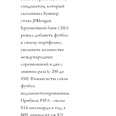
синдикатом, который
сколачивал Кушнер
стоял JPMorgan.
Крупнейший банк США
решил добавить футбол
к своему портфолио,
увеличить количество
международных
соревнований в два с
лишним раза (с 200 до
450). Финансисты сочли
футбол
недомонетизированным.
Прибыль FIFA - около
$3.6 миллиарда в год, а
NFL приносит аж $21