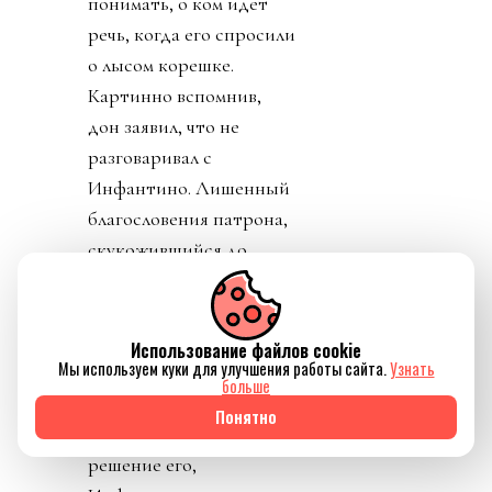
понимать, о ком идет
речь, когда его спросили
о лысом корешке.
Картинно вспомнив,
дон заявил, что не
разговаривал с
Инфантино. Лишенный
благословения патрона,
скукожившийся до
размеров Волдеморта,
Джанни, скуля, начал
репостить копирующие
Использование файлов cookie
Мы используем куки для улучшения работы сайта.
Узнать
текст друг друга посты
больше
федераций,
Понятно
приветствовавших
решение его,