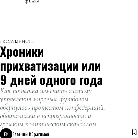
фильм.
КОЛУМНИСТЫ
Хроники
прихватизации или
9 дней одного года
Как попытка изменить систему
управления мировым футболом
обернулась протестом конфедераций,
обвинениями в непрозрачности и
громким политическим скандалом.
ЕИ
Евгений Ибрагимов