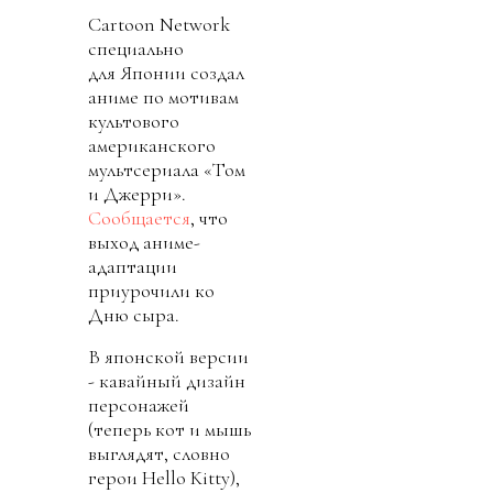
Cartoon Network
специально
для Японии создал
аниме по мотивам
культового
американского
мультсериала «Том
и Джерри».
Сообщается
, что
выход аниме-
адаптации
приурочили ко
Дню сыра.
В японской версии
- кавайный дизайн
персонажей
(теперь кот и мышь
выглядят, словно
герои Hello Kitty),