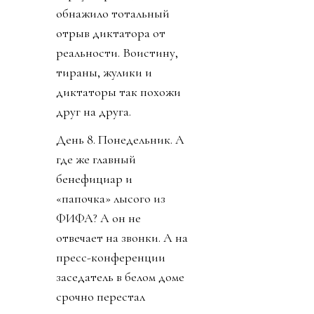
обнажило тотальный
отрыв диктатора от
реальности. Воистину,
тираны, жулики и
диктаторы так похожи
друг на друга.
День 8. Понедельник. А
где же главный
бенефициар и
«папочка» лысого из
ФИФА? А он не
отвечает на звонки. А на
пресс-конференции
заседатель в белом доме
срочно перестал