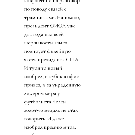
Инфантино на разговор
по поводу связей с
трампистами. Напомню,
президент ФИФА уже
два года изо всей
шершавости языка
полирует филейную
часть президента США.
И турнир новый
изобрел, и кубок в офис
привез, и за украденную
лидером мира у
футболиста Челси
золотую медаль не стал
говорить. И даже
изобрел премию мира,