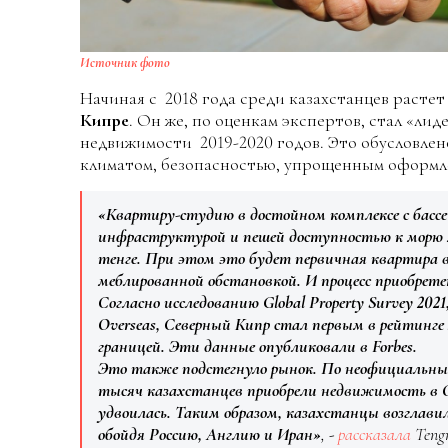
Источник фото
Начиная с 2018 года среди казахстанцев расте
Кипре
. Он же, по оценкам экспертов, стал «ли
недвижимости 2019-2020 годов. Это обусловле
климатом, безопасностью, упрощенным оформле
«Квартиру-студию в достойном комплексе с бассе
инфраструктурой и пешей доступностью к морю 
тенге. При этом это будет первичная квартира 
меблированной обстановкой. И процесс приобретен
Согласно исследованию Global Property Survey 2021
Overseas, Северный Кипр стал первым в рейтинг
границей. Эти данные опубликовали в Forbes.
Это также подстегнуло рынок. По неофициальным 
тысяч казахстанцев приобрели недвижимость в С
удвоилась. Таким образом, казахстанцы возглави
обойдя Россию, Англию и Иран»
, -
рассказала
Teng