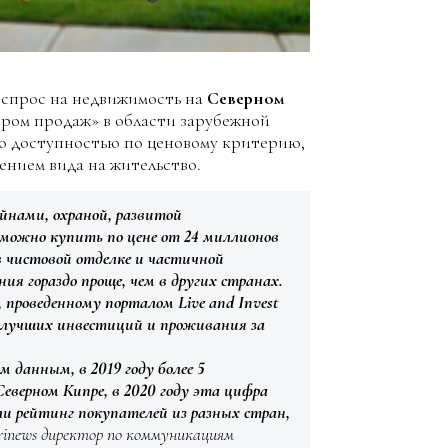
т спрос на недвижимость на
Северном
дером продаж» в области зарубежной
но доступностью по ценовому критерию,
нием вида на жительство.
йнами, охраной, развитой
можно купить по цене от 24 миллионов
в чистовой отделке и частичной
ия гораздо проще, чем в других странах.
, проведенному порталом Live and Invest
е лучших инвестиций и проживания за
данным, в 2019 году более 5
еверном Кипре, в 2020 году эта цифра
ли рейтинг покупателей из разных стран,
rinews директор по коммуникациям