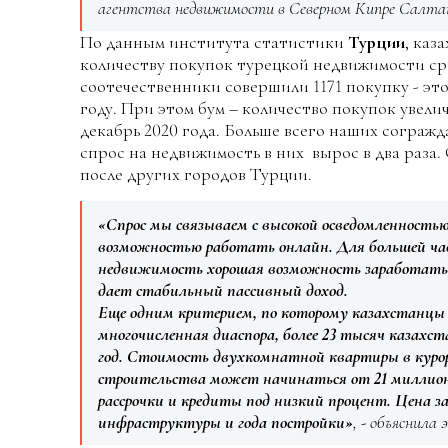
агентства недвижимости в Северном Кипре Салта
По данным института статистики
Турции
, каз
количеству покупок турецкой недвижимости ср
соотечественники совершили 1171 покупку - это
году. При этом бум – количество покупок увелич
декабрь 2020 года. Больше всего наших сограж
спрос на недвижимость в них вырос в два раза.
после других городов Турции.
«Спрос мы связываем с высокой осведомленностью
возможностью работать онлайн. Для большей ча
недвижимость хорошая возможность заработать.
дает стабильный пассивный доход.
Еще одним критерием, по которому казахстанцы
многочисленная диаспора, более 23 тысяч казахс
год. Стоимость двухкомнатной квартиры в курор
строительства может начинаться от 21 миллион
рассрочки и кредиты под низкий процент. Цена з
инфраструктуры и года постройки»
, - объяснила 