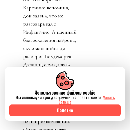
Картинно вспомнив,
дон заявил, что не
разговаривал с
Инфантино. Лишенный
благословения патрона,
скукожившийся до
размеров Волдеморта,
Джанни, скуля, начал
репостить копирующие
текст друг друга посты
федераций,
Использование файлов cookie
приветствовавших
Мы используем куки для улучшения работы сайта.
Узнать
больше
решение его,
Понятно
Инфантино, отменить
план прихватизации.
Опять смотрим что