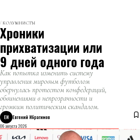
КОЛУМНИСТЫ
Хроники
прихватизации или
9 дней одного года
Как попытка изменить систему
управления мировым футболом
обернулась протестом конфедераций,
обвинениями в непрозрачности и
громким политическим скандалом.
ЕИ
Евгений Ибрагимов
06 августа 2026