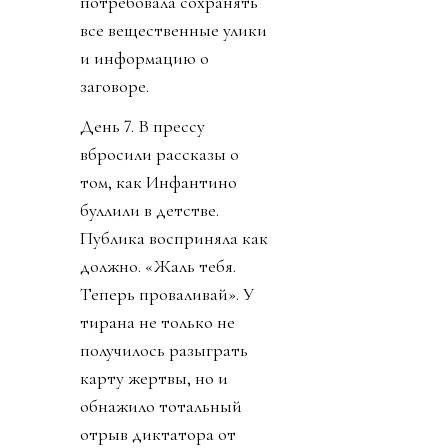
потребовала сохранять
все вещественные улики
и информацию о
заговоре.
День 7. В прессу
вбросили рассказы о
том, как Инфантино
буллили в детстве.
Публика восприняла как
должно. «Жаль тебя.
Теперь проваливай». У
тирана не только не
получилось разыграть
карту жертвы, но и
обнажило тотальный
отрыв диктатора от