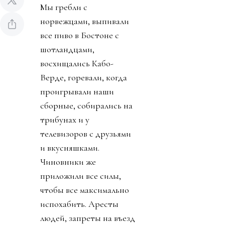
Мы гребли с
норвежцами, выпивали
все пиво в Бостоне с
шотландцами,
восхищались Кабо-
Верде, горевали, когда
проигрывали наши
сборные, собирались на
трибунах и у
телевизоров с друзьями
и вкусняшками.
Чиновники же
приложили все силы,
чтобы все максимально
испохабить. Аресты
людей, запреты на въезд