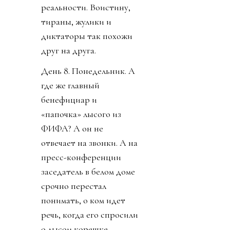
реальности. Воистину,
тираны, жулики и
диктаторы так похожи
друг на друга.
День 8. Понедельник. А
где же главный
бенефициар и
«папочка» лысого из
ФИФА? А он не
отвечает на звонки. А на
пресс-конференции
заседатель в белом доме
срочно перестал
понимать, о ком идет
речь, когда его спросили
о лысом корешке.