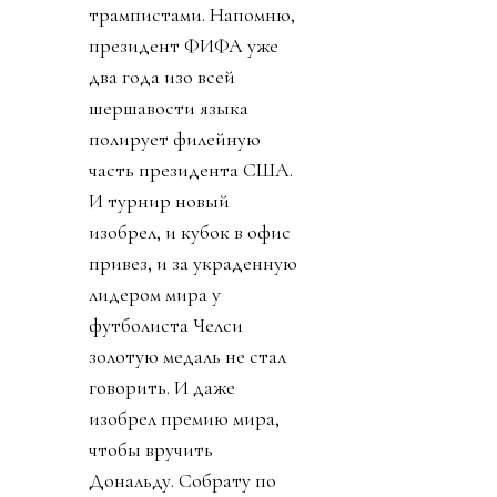
трампистами. Напомню,
президент ФИФА уже
два года изо всей
шершавости языка
полирует филейную
часть президента США.
И турнир новый
изобрел, и кубок в офис
привез, и за украденную
лидером мира у
футболиста Челси
золотую медаль не стал
говорить. И даже
изобрел премию мира,
чтобы вручить
Дональду. Собрату по