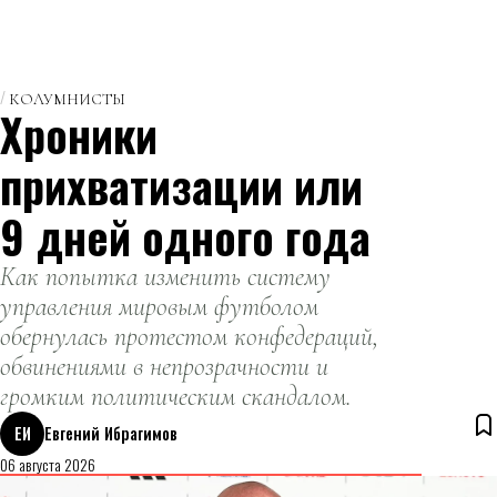
КОЛУМНИСТЫ
Хроники
прихватизации или
9 дней одного года
Как попытка изменить систему
управления мировым футболом
обернулась протестом конфедераций,
обвинениями в непрозрачности и
громким политическим скандалом.
ЕИ
Евгений Ибрагимов
06 августа 2026