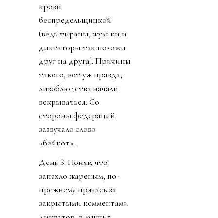
крови
беспредельщицкой
(ведь тираны, жулики и
диктаторы так похожи
друг на друга). Причины
такого, вот уж правда,
лизоблюдства начали
вскрываться. Со
стороны федераций
зазвучало слово
«бойкот».
День 3. Поняв, что
запахло жареным, по-
прежнему прячась за
закрытыми комментами
диктатор, в лучших