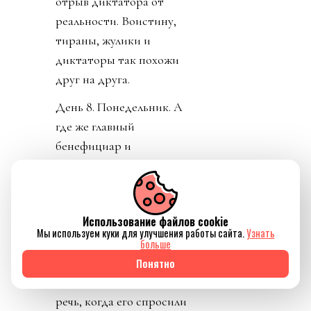
отрыв диктатора от
реальности. Воистину,
тираны, жулики и
диктаторы так похожи
друг на друга.
День 8. Понедельник. А
где же главный
бенефициар и
«папочка» лысого из
ФИФА? А он не
отвечает на звонки. А на
Использование файлов cookie
пресс-конференции
Мы используем куки для улучшения работы сайта.
Узнать
заседатель в белом доме
больше
срочно перестал
Понятно
понимать, о ком идет
речь, когда его спросили