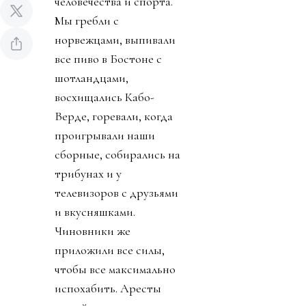
человечества и спорта.
Мы гребли с
норвежцами, выпивали
все пиво в Бостоне с
шотландцами,
восхищались Кабо-
Верде, горевали, когда
проигрывали наши
сборные, собирались на
трибунах и у
телевизоров с друзьями
и вкусняшками.
Чиновники же
приложили все силы,
чтобы все максимально
испохабить. Аресты