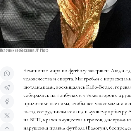
Источник изображения AP Photo
Чемпионат мира по футболу завершен. Люди сд
человечества и спорта. Мы гребли с норвежцами
шотландцами, восхищались Кабо-Верде, горева
собирались на трибунах и у телевизоров с дру
приложили все силы, чтобы все максимально ис
въезд сотрудникам команд и лучшему арбитру 
на ВПП, кражи имущества игроков, дискримин
нарушения правил футбола (Балогун), беспредел