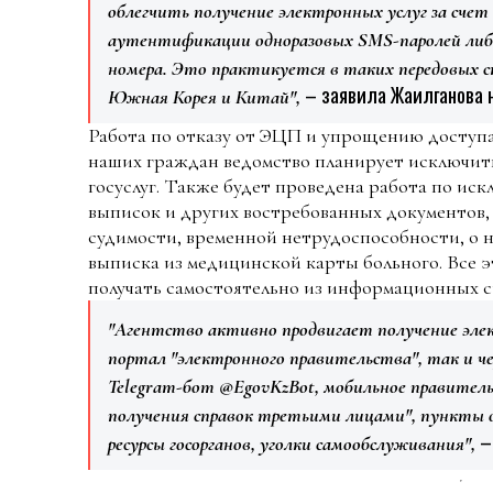
облегчить получение электронных услуг за счет
аутентификации одноразовых SMS-паролей либ
номера. Это практикуется в таких передовых с
– заявила Жаилганова н
Южная Корея и Китай",
Работа по отказу от ЭЦП и упрощению доступа 
наших граждан ведомство планирует исключить
госуслуг. Также будет проведена работа по иск
выписок и других востребованных документов, 
судимости, временной нетрудоспособности, о 
выписка из медицинской карты больного. Все э
получать самостоятельно из информационных с
"Агентство активно продвигает получение элект
портал "электронного правительства", так и че
Telegram-бот @EgovKzBot, мобильное правител
получения справок третьими лицами", пункты 
–
ресурсы госорганов, уголки самообслуживания",