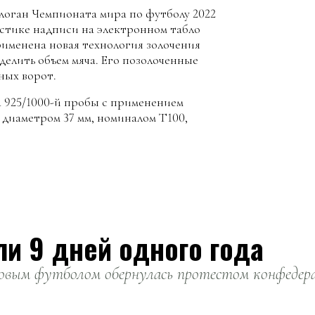
оган Чемпионата мира по футболу 2022
истике надписи на электронном табло
рименена новая технология золочения
делить объем мяча. Его позолоченные
ных ворот.
 925/1000-й пробы с применением
, диаметром 37 мм, номиналом Т100,
ли 9 дней одного года
вым футболом обернулась протестом конфедерац