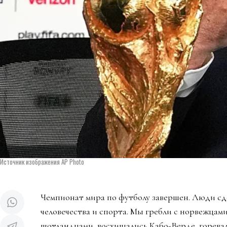
Источник изображения AP Photo
Чемпионат мира по футболу завершен. Люди сд
человечества и спорта. Мы гребли с норвежцами
шотландцами, восхищались Кабо-Верде, горева