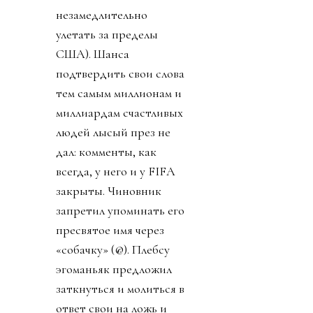
незамедлительно
улетать за пределы
США). Шанса
подтвердить свои слова
тем самым миллионам и
миллиардам счастливых
людей лысый през не
дал: комменты, как
всегда, у него и у FIFA
закрыты. Чиновник
запретил упоминать его
пресвятое имя через
«собачку» (@). Плебсу
эгоманьяк предложил
заткнуться и молиться в
ответ свои на ложь и