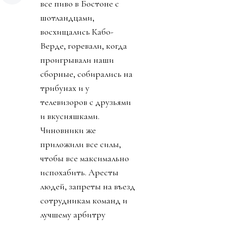
все пиво в Бостоне с
шотландцами,
восхищались Кабо-
Верде, горевали, когда
проигрывали наши
сборные, собирались на
трибунах и у
телевизоров с друзьями
и вкусняшками.
Чиновники же
приложили все силы,
чтобы все максимально
испохабить. Аресты
людей, запреты на въезд
сотрудникам команд и
лучшему арбитру