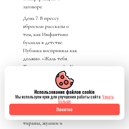
заговоре.
День 7. В прессу
вбросили рассказы о
том, как Инфантино
буллили в детстве.
Публика восприняла как
должно. «Жаль тебя.
Теперь проваливай». У
тирана не только не
получилось разыграть
карту жертвы, но и
Использование файлов cookie
Мы используем куки для улучшения работы сайта.
Узнать
обнажило тотальный
больше
отрыв диктатора от
Понятно
реальности. Воистину,
тираны, жулики и