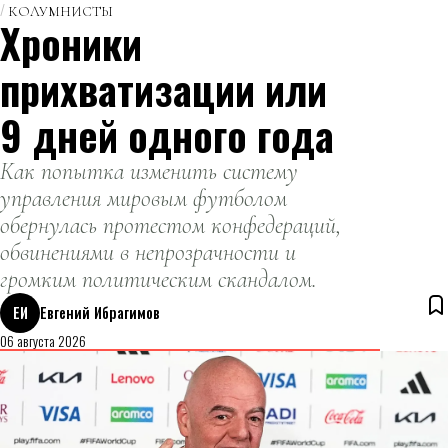
КОЛУМНИСТЫ
Хроники
прихватизации или
9 дней одного года
Как попытка изменить систему
управления мировым футболом
обернулась протестом конфедераций,
обвинениями в непрозрачности и
громким политическим скандалом.
ЕИ
Евгений Ибрагимов
06 августа 2026