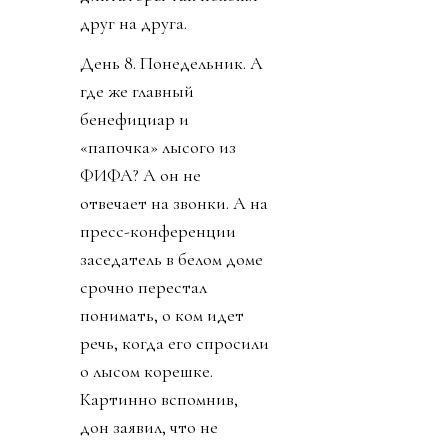
друг на друга.
День 8. Понедельник. А
где же главный
бенефициар и
«папочка» лысого из
ФИФА? А он не
отвечает на звонки. А на
пресс-конференции
заседатель в белом доме
срочно перестал
понимать, о ком идет
речь, когда его спросили
о лысом корешке.
Картинно вспомнив,
дон заявил, что не