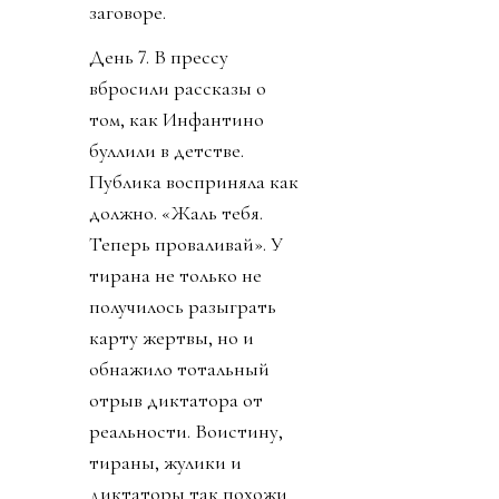
заговоре.
День 7. В прессу
вбросили рассказы о
том, как Инфантино
буллили в детстве.
Публика восприняла как
должно. «Жаль тебя.
Теперь проваливай». У
тирана не только не
получилось разыграть
карту жертвы, но и
обнажило тотальный
отрыв диктатора от
реальности. Воистину,
тираны, жулики и
диктаторы так похожи