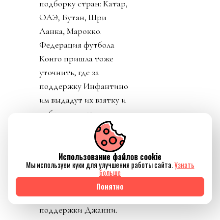
подборку стран: Катар,
ОАЭ, Бутан, Шри
Ланка, Марокко.
Федерация футбола
Конго пришла тоже
уточнить, где за
поддержку Инфантино
им выдадут их взятку и
поблагодарить лично
товарища Инфантино за
развитие конголезского
футбола. Английская и
Использование файлов cookie
Мы используем куки для улучшения работы сайта.
Узнать
Валлийская ассоциации
больше
футбола закрепили
Понятно
формально отзыв своей
поддержки Джанни.