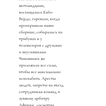
шотландцами,
восхищались Кабо-
Верде, горевали, когда
проигрывали наши
сборные, собирались на
трибунах и у
телевизоров с друзьями
и вкусняшками.
Чиновники же
приложили все силы,
чтобы все максимально
испохабить. Аресты
людей, запреты на въезд
сотрудникам команд и
лучшему арбитру
Африки, досмотры