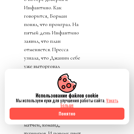
Инфантино. Как
говорится, Борман
понял, что проиграл. На
пятый день Инфантино
заявил, что план
отменяется. Пресса
узнала, что Джанни себе
уже выторговал
зарплату в 30 миллионов
долларов в год, и
дивиденды от нового
Использование файлов cookie
юр лица. Стало понятно
Мы используем куки для улучшения работы сайта.
Узнать
больше
почему нужно
Понятно
увеличивать количество
матчей, команд,
турниров. И почему рвет