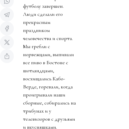
футболу завершен.
Люди сделали его
прекрасным
праздником
человечества и спорта.
Мы гребли с
норвежцами, выпивали
все пиво в Бостоне с
шотландцами,
восхищались Кабо-
Верде, горевали, когда
проигрывали наши
сборные, собирались на
трибунах и у
телевизоров с друзьями
и вкусняшками.