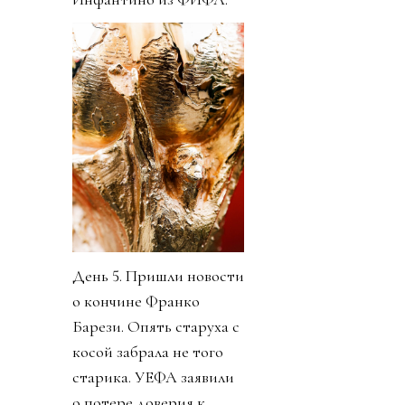
День 5. Пришли новости
о кончине Франко
Барези. Опять старуха с
косой забрала не того
старика. УЕФА заявили
о потере доверия к