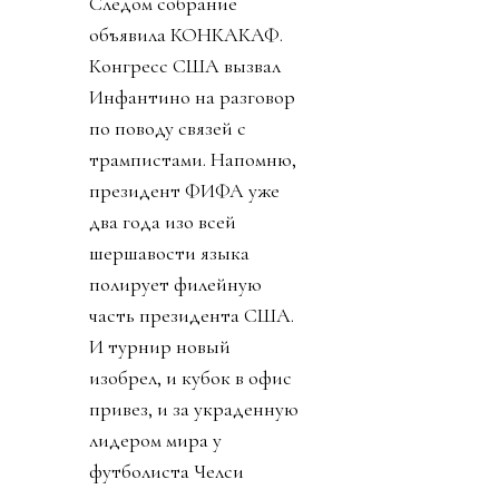
Следом собрание
объявила КОНКАКАФ.
Конгресс США вызвал
Инфантино на разговор
по поводу связей с
трампистами. Напомню,
президент ФИФА уже
два года изо всей
шершавости языка
полирует филейную
часть президента США.
И турнир новый
изобрел, и кубок в офис
привез, и за украденную
лидером мира у
футболиста Челси