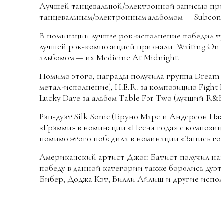
Лучшей танцевальной/электронной записью приз
танцевальным/электронным альбомом — Subconsc
В номинации лучшее рок-исполнение победил тре
лучшей рок-композицией признали Waiting On 
альбомом — их Medicine At Midnight.
Помимо этого, награды получила группа Dream T
метал-исполнение), H.E.R. за композицию Fight
Lucky Daye за альбом Table For Two (лучший R&B
Рэп-дуэт Silk Sonic (Бруно Марс и Андерсон П
«Грэмми» в номинации «Песня года» с композиц
помимо этого победила в номинации «Запись го
Американский артист Джон Батист получил наг
победу в данной категории также боролись дуэ
Бибер, Доджа Кэт, Билли Айлиш и другие испо