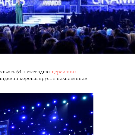
чилась 64-я ежегодная
церемония
пандемии коронавируса в полноценном