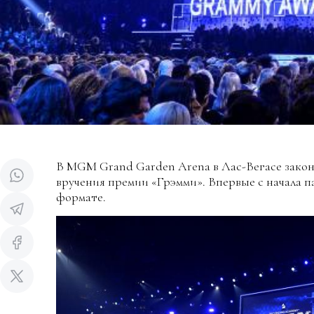
В MGM Grand Garden Arena в Лас-Вегасе закон
вручения премии «Грэмми». Впервые с начала 
формате.