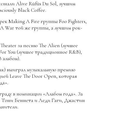
нали Alive Rüfüs Du Sol, лучшим
iously Black Coffee.
к Making A Fire группы Foo Fighters,
A War той же группы, а лучшим рок-
heater за песню The Alien (лучшее
 For You (лучшее традиционное R&B),
 альбом).
аак) выиграл музыкальную премию
ией Leave The Door Open, которая
да».
раду в номинации «Альбом года». За
т Тони Беннета и Леди Гаги, Джастин
лнители.