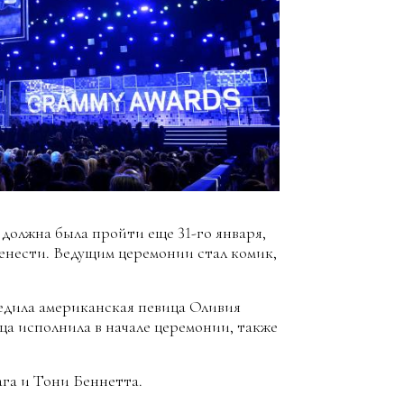
 должна была пройти еще 31-го января,
енести. Ведущим церемонии стал комик,
едила американская певица Оливия
ица исполнила в начале церемонии, также
ага и Тони Беннетта.