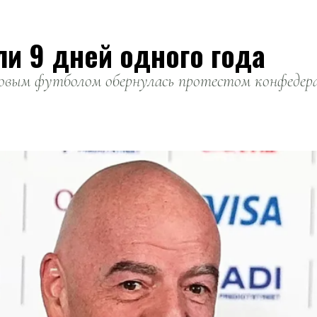
ли 9 дней одного года
вым футболом обернулась протестом конфедерац