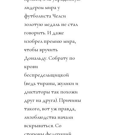
лидером мира у
футболиста Челси
золотую медаль не стал
говорить. И даже
изобрел премию мира,
чтобы вручить
Дональду. Собрату по
крови
беспредельщицкой
(ведь тираны, жулики и
диктаторы так похожи
друг на друга). Причины
такого, вот уж правда,
лизоблюдства начали
вскрываться. Со
стороны федераций