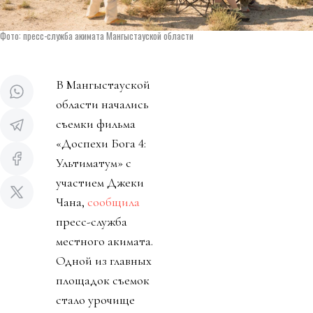
Фото: пресс-служба акимата Мангыстауской области
В Мангыстауской
области начались
съемки фильма
«Доспехи Бога 4:
Ультиматум» с
участием Джеки
Чана,
сообщила
пресс-служба
местного акимата.
Одной из главных
площадок съемок
стало урочище