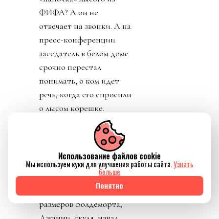
ФИФА? А он не
отвечает на звонки. А на
пресс-конференции
заседатель в белом доме
срочно перестал
понимать, о ком идет
речь, когда его спросили
о лысом корешке.
Картинно вспомнив,
дон заявил, что не
разговаривал с
Использование файлов cookie
Инфантино. Лишенный
Мы используем куки для улучшения работы сайта.
Узнать
больше
благословения патрона,
Понятно
скукожившийся до
размеров Волдеморта,
Джанни, скуля, начал