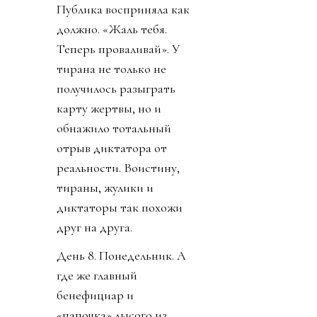
Публика восприняла как
должно. «Жаль тебя.
Теперь проваливай». У
тирана не только не
получилось разыграть
карту жертвы, но и
обнажило тотальный
отрыв диктатора от
реальности. Воистину,
тираны, жулики и
диктаторы так похожи
друг на друга.
День 8. Понедельник. А
где же главный
бенефициар и
«папочка» лысого из