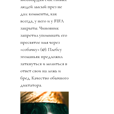
людей лысый през не
дал: комменты, как
всегда, у него и у FIFA
закрыты. Чиновник
запретил упоминать его
пресвятое имя через
«собачку» (@). Плебсу
эгоманьяк предложил
заткнуться и молиться в
ответ свои на ложь и
бред. Качество обычного
диктатора.