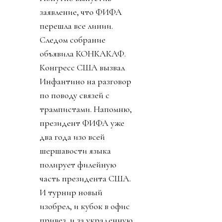
заявление, что ФИФА
перешла все линии.
Следом собрание
объявила КОНКАКАФ.
Конгресс США вызвал
Инфантино на разговор
по поводу связей с
трампистами. Напомню,
президент ФИФА уже
два года изо всей
шершавости языка
полирует филейную
часть президента США.
И турнир новый
изобрел, и кубок в офис
привез, и за украденную