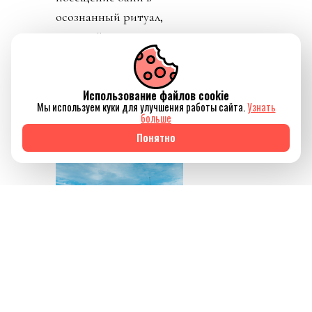
осознанный ритуал,
который помогает не
только восстановить
силы, но и ненадолго
Использование файлов cookie
отключиться от
Мы используем куки для улучшения работы сайта.
Узнать
привычного ритма
больше
жизни.
Понятно
Источник изображения
AQBOZAT
Сегодня баня всё
меньше ассоциируется