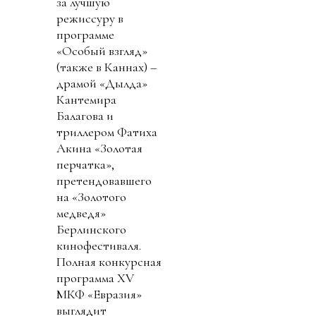
за лучшую
режиссуру в
программе
«Особый взгляд»
(также в Каннах) –
драмой «Дылда»
Кантемира
Балагова и
триллером Фатиха
Акина «Золотая
перчатка»,
претендовавшего
на «Золотого
медведя»
Берлинского
кинофестиваля.
Полная конкурсная
программа XV
МКФ «Евразия»
выглядит