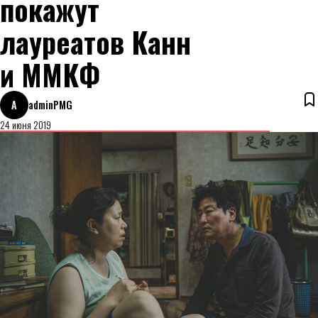
покажут
лауреатов Канн
и ММКФ
A
adminPMG
24 июня 2019