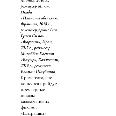
режиссер Маюко
Окада
«Планета обезьян»,
Франция, 2018 г.,
режиссер Дуонг Ван
Гуйен Симон
«Форузан», Иран,
2017 г., режиссер
Мираббас Хосрави
«Бауыр», Казахстан,
2019 г., режиссер
Еламан Шаубанов
Кроме того, вне
конкурса пройдут
премьерные
показы
казахстанских
фильмов
«Шыракшы»