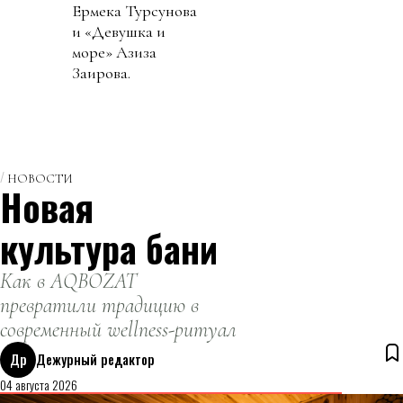
Ермека Турсунова
и «Девушка и
море» Азиза
Заирова.
НОВОСТИ
Новая
культура бани
Как в AQBOZAT
превратили традицию в
современный wellness-ритуал
Др
Дежурный редактор
04 августа 2026