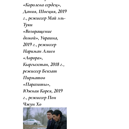
«Королева сердец»,
Дания, Швеция, 2019
г., режиссер Май эль-
Туки
«Возвращение
домой», Украина,
2019 г., режиссер
Нариман Алиев
«Аврора»,
Кыргызстан, 2018 г.,
режиссер Бекзат
Пирматов
«Паразиты»,
Южная Корея, 2019
г., режиссер Пон
Чжун Хо