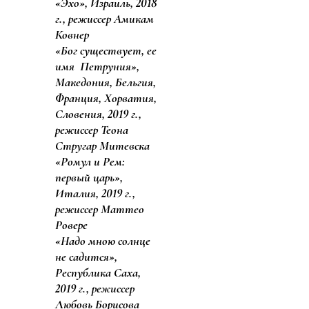
«Эхо», Израиль, 2018
г., режиссер Амикам
Ковнер
«Бог существует, ее
имя Петруния»,
Македония, Бельгия,
Франция, Хорватия,
Словения, 2019 г.,
режиссер Теона
Стругар Митевска
«Ромул и Рем:
первый царь»,
Италия, 2019 г.,
режиссер Маттео
Ровере
«Надо мною солнце
не садится»,
Республика Саха,
2019 г., режиссер
Любовь Борисова