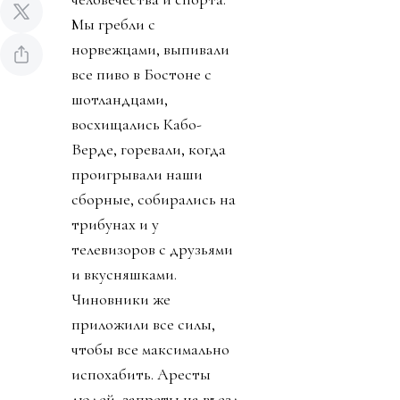
Мы гребли с
норвежцами, выпивали
все пиво в Бостоне с
шотландцами,
восхищались Кабо-
Верде, горевали, когда
проигрывали наши
сборные, собирались на
трибунах и у
телевизоров с друзьями
и вкусняшками.
Чиновники же
приложили все силы,
чтобы все максимально
испохабить. Аресты
людей, запреты на въезд