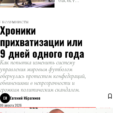
басист
редкую
культовой
картину
группы Blink-
Бэнкси за
182 выставит
КОЛУМНИСТЫ
миллионы
Хроники
на аукционе
Sotheby’s в
прихватизации или
Лондоне
творение
9 дней одного года
Бэнкси.
Как попытка изменить систему
управления мировым футболом
обернулась протестом конфедераций,
обвинениями в непрозрачности и
громким политическим скандалом.
ЕИ
Евгений Ибрагимов
06 августа 2026