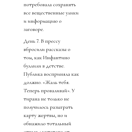
потребовала сохранять
все вещественные улики
и информацию о
заговоре.
День 7. В прессу
вбросили рассказы о
том, как Инфантино
буллили в детстве.
Публика восприняла как
должно. «Жаль тебя.
Теперь проваливай». У
тирана не только не
получилось разыграть
карту жертвы, но и
обнажило тотальный
отрыв диктатора от