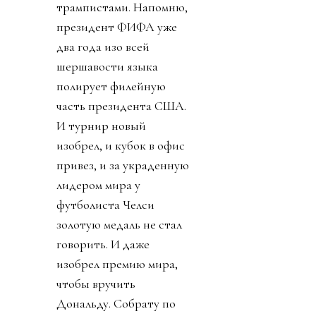
трампистами. Напомню,
президент ФИФА уже
два года изо всей
шершавости языка
полирует филейную
часть президента США.
И турнир новый
изобрел, и кубок в офис
привез, и за украденную
лидером мира у
футболиста Челси
золотую медаль не стал
говорить. И даже
изобрел премию мира,
чтобы вручить
Дональду. Собрату по