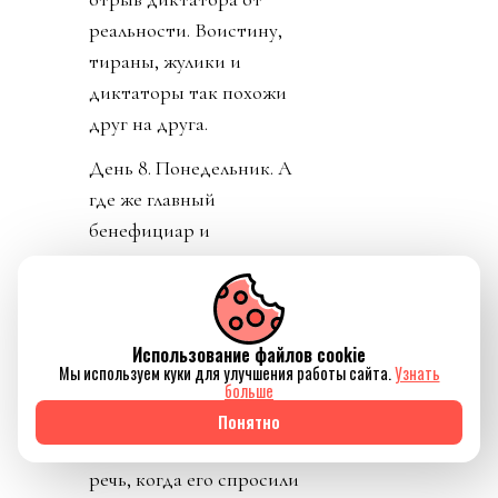
реальности. Воистину,
тираны, жулики и
диктаторы так похожи
друг на друга.
День 8. Понедельник. А
где же главный
бенефициар и
«папочка» лысого из
ФИФА? А он не
отвечает на звонки. А на
Использование файлов cookie
пресс-конференции
Мы используем куки для улучшения работы сайта.
Узнать
заседатель в белом доме
больше
срочно перестал
Понятно
понимать, о ком идет
речь, когда его спросили