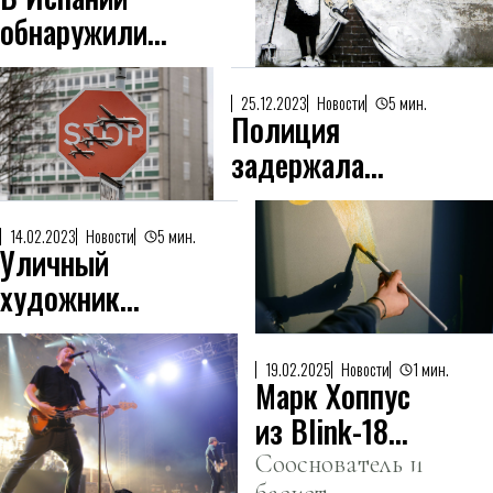
изображение,
обнаружили
вызвавшее волну
несколько
обсуждений.
точек
25.12.2023
Новости
5 мин.
Полиция
продаж
задержала
поддельных
двоих
картин
подозреваемых
Бэнкси
14.02.2023
Новости
5 мин.
Уличный
в краже
художник
работы Бэнкси
Бэнкси
создал
19.02.2025
Новости
1 мин.
Марк Хоппус
картину ко
из Blink-182
Дню святого
продает
Сооснователь и
Валентина