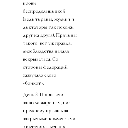
крови
беспредельщицкой
(ведь тираны, жулики и
диктаторы так похожи
друг на друга). Причины
такого, вот уж правда,
лизоблюдства начали
вскрываться. Со
стороны федераций
зазвучало слово
«бойкот».
День 3. Поняв, что
запахло жареным, по-
прежнему прячась за
закрытыми комментами
диктатор, в лучших