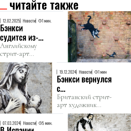
читайте также
12.02.2025
Новости
1 мин.
Бэнкси
судится из-
за прав на
Английскому
стрит-арт
свой
художнику
товарный
грозит потеря
знак
19.12.2024
Новости
1 мин
Бэнкси вернулся
контроля над
своим именем.
с
провокационным
Британский стрит-
арт художник
образом
Бэнкси
Мадонны
опубликовал в
07.03.2024
Новости
5 мин.
В Испании
Instagram