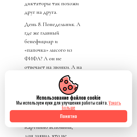
диктаторы так похожи
друг на друга.
День 8. Понедельник. А
где же главный
бенефициар и
«папочка» лысого из
ФИФА? А он не
отвечает на звонки. А на
пресс-конференции
заседатель в белом доме
срочно перестал
Использование файлов cookie
понимать, о ком идет
Мы используем куки для улучшения работы сайта.
Узнать
больше
речь, когда его спросили
Понятно
о лысом корешке.
Картинно вспомнив,
дон заявил, что не