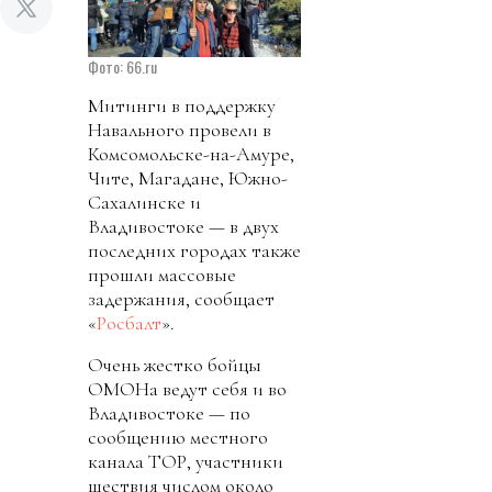
Фото: 66.ru
Митинги в поддержку
Навального провели в
Комсомольске-на-Амуре,
Чите, Магадане, Южно-
Сахалинске и
Владивостоке — в двух
последних городах также
прошли массовые
задержания, сообщает
«
Росбалт
».
Очень жестко бойцы
ОМОНа ведут себя и во
Владивостоке — по
сообщению местного
канала ТОР, участники
шествия числом около