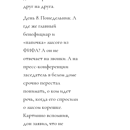
друг на друга.
День 8. Понедельник. А
где же главный
бенефициар и
«папочка» лысого из
ФИФА? А он не
отвечает на звонки. А на
пресс-конференции
заседатель в белом доме
срочно перестал
понимать, о ком идет
речь, когда его спросили
о лысом корешке.
Картинно вспомнив,
дон заявил, что не