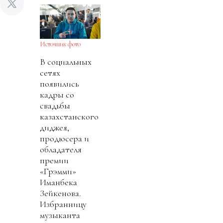
Источник фото
В социальных
сетях
появились
кадры со
свадьбы
казахстанского
диджея,
продюсера и
обладателя
премии
«Грэмми»
Иманбека
Зейкенова.
Избранницу
музыканта