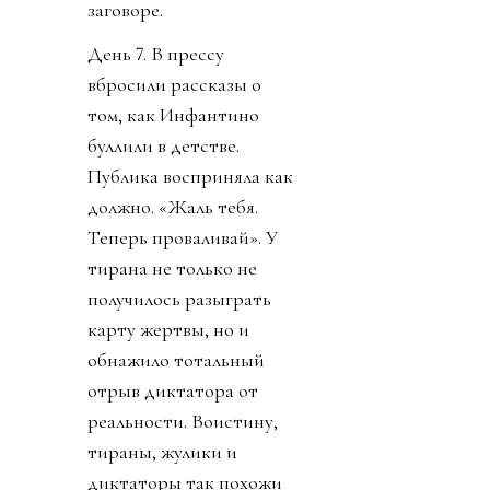
заговоре.
День 7. В прессу
вбросили рассказы о
том, как Инфантино
буллили в детстве.
Публика восприняла как
должно. «Жаль тебя.
Теперь проваливай». У
тирана не только не
получилось разыграть
карту жертвы, но и
обнажило тотальный
отрыв диктатора от
реальности. Воистину,
тираны, жулики и
диктаторы так похожи