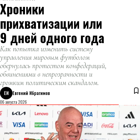
Хроники
прихватизации или
9 дней одного года
Как попытка изменить систему
управления мировым футболом
обернулась протестом конфедераций,
обвинениями в непрозрачности и
громким политическим скандалом.
ЕИ
Евгений Ибрагимов
06 августа 2026