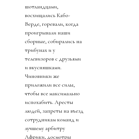
шотландцами,
восхищались Кабо-
Верде, горевали, когда
проигрывали наши
сборные, собирались на
трибунах и у
телевизоров с друзьями
и вкусняшками.
Чиновники же
приложили все силы,
чтобы все максимально
испохабить. Аресты
людей, запреты на въезд
сотрудникам команд и
лучшему арбитру
Африки, досмотры