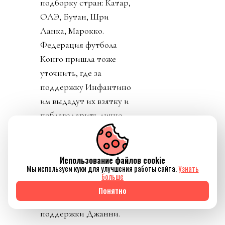
подборку стран: Катар,
ОАЭ, Бутан, Шри
Ланка, Марокко.
Федерация футбола
Конго пришла тоже
уточнить, где за
поддержку Инфантино
им выдадут их взятку и
поблагодарить лично
товарища Инфантино за
развитие конголезского
футбола. Английская и
Использование файлов cookie
Мы используем куки для улучшения работы сайта.
Узнать
Валлийская ассоциации
больше
футбола закрепили
Понятно
формально отзыв своей
поддержки Джанни.