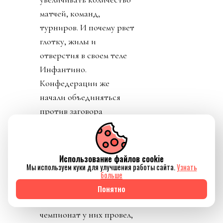
матчей, команд,
турниров. И почему рвет
глотку, жилы и
отверстия в своем теле
Инфантино.
Конфедерации же
начали объединяться
против заговора
президента ФИФА.
День 6. В субботу было
Использование файлов cookie
тихо. Только Катар
Мы используем куки для улучшения работы сайта.
Узнать
заявил о своей
больше
поддержке Инфантино.
Понятно
Напомню, шеф ФИФА и
чемпионат у них провел,