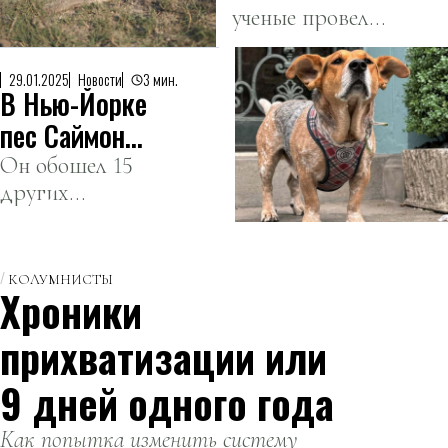
общения
просьбой о
ученые провели
тобет с
совместных
масштабное
тибетским
прогулках с их
исследование
мастифом
29.01.2025
Новости
3 мин.
собаками, так
В Нью-Йорке
происхождения
как ему не
опровергнута
казахской
пес Саймон
хватает
национальной
торжественно
Он обошел 15
общения с
породы собак
других
животными
вступил в
— тобет.
кандидатов на
после смерти
должность
эту почетную
супруги.
собачьего
должность и
КОЛУМНИСТЫ
мэра
Хроники
стал вторым
мэром-псом в
прихватизации или
истории Нью-
Йорка.
9 дней одного года
Как попытка изменить систему