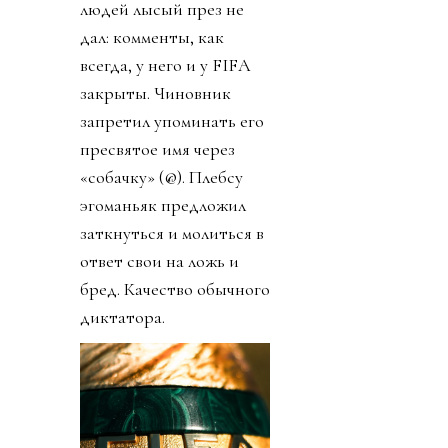
людей лысый през не
дал: комменты, как
всегда, у него и у FIFA
закрыты. Чиновник
запретил упоминать его
пресвятое имя через
«собачку» (@). Плебсу
эгоманьяк предложил
заткнуться и молиться в
ответ свои на ложь и
бред. Качество обычного
диктатора.