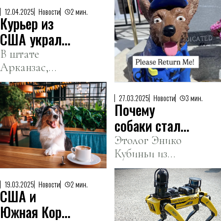
12.04.2025
Новости
2 мин.
Курьер из
США украл
статую
В штате
Арканзас,
полицейской
США,
собаки из
водитель
офиса
27.03.2025
Новости
3 мин.
Почему
службы
шерифа
доставки был
собаки стали
обвинен в
«новыми
Этолог Энико
краже статуи
Кубиньи из
детьми» на
полицейской
Университета
Западе
собаки из
Этвёша
19.03.2025
Новости
2 мин.
офиса местного
США и
Лоранда в
шерифа.
Венгрии
Южная Корея
объяснила,