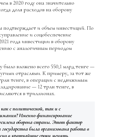
ичем в 2020 году она значительно
огда доля расходов на оборону
 подтверждает и объем инвестиций. По
суправление и соцобеспечение
 2021 года инвестиции в оборону
внению с аналогичным периодом
ону было вложено всего 550,1 млрд тенге —
угими отраслями. К примеру, за тот же
трлн тенге, в операции с недвижимым
кладирование — 12 трлн тенге, в
числяются в триллионах.
как с политической, так и с
внимания? Именно финансирование
 усилена оборона страны. Этот фактор
ы государства была организована работа в
жно в кратчайшие сроки менять