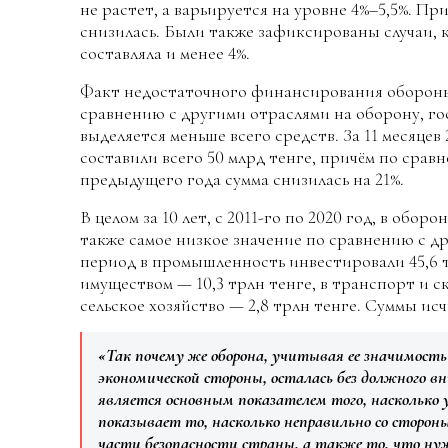
не растет, а варьируется на уровне 4%–5,5%. Пр
снизилась. Были также зафиксированы случаи, к
составляла и менее 4%.
Факт недостаточного финансирования обороны
сравнению с другими отраслями на оборону, го
выделяется меньше всего средств. За 11 месяцев
составили всего 50 млрд тенге, причём по сра
предыдущего года сумма снизилась на 21%.
В целом за 10 лет, с 2011-го по 2020 год, в обор
также самое низкое значение по сравнению с др
период в промышленность инвестировали 45,6 
имуществом — 10,3 трлн тенге, в транспорт и с
сельское хозяйство — 2,8 трлн тенге. Суммы ис
«Так почему же оборона, учитывая ее значимость 
экономической стороны, осталась без должного 
является основным показателем того, насколько
показывает то, насколько неправильно со сторон
части безопасности страны, а также то, что ну