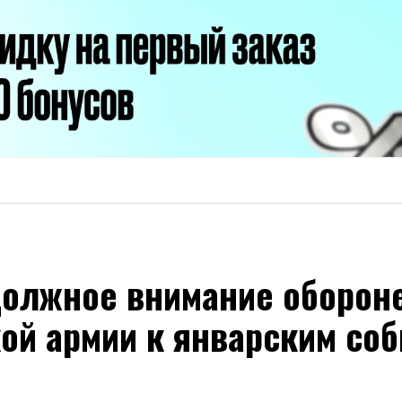
должное внимание обороне
кой армии к январским со