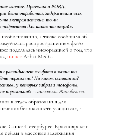
ваше мнение. Приехала в РОВД,
ции была отработка, задерживали всех
е-то экстремистские: то ли
у подростков для каких-то акций».
 необоснованно, а также сообщила об
возмутилась распространением фото
акже поделилась информацией о том, что
в»,
пишет
Arbat Media.
ция раскидывает его фото в какие-то
Это нормально? На каком основании?
стков, у которых забрали телефоны,
е нормально?» -
заключила Жанибекова.
нов в отдел образования для
печения безопасности учащихся», -
скве, Санкт-Петербурге, Красноярске и
е рейды и массовые задержания