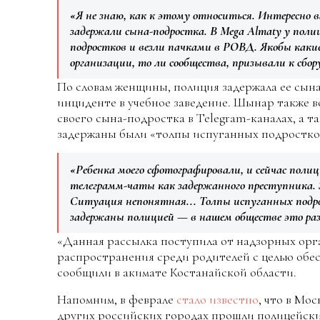
«Я не знаю, как к этому относиться. Интересно 
задержали сына-подростка. В Mega Almaty у поли
подростков и везли пачками в РОВД. Якобы каки
организации, то ли сообщества, призывали к сбор
По словам женщины, полиция задержала ее сына
инциденте в учебное заведение. Шынар также 
своего сына-подростка в Telegram-каналах, а т
задержаны были «толпы испуганных подростко
«Ребенка моего сфотографировали, и сейчас поли
телеграмм-чаты как задержанного преступника. 
Ситуация непонятная... Толпы испуганных подро
задержаны полицией — в нашем обществе это разв
«Данная рассылка поступила от надзорных орга
распространения среди родителей с целью обес
сообщили в акимате Костанайской области.
Напомним, в феврале
стало известно
, что в Мо
других российских городах прошли полицейски