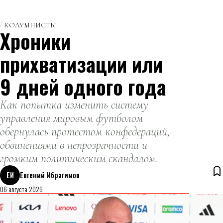
КОЛУМНИСТЫ
Хроники
прихватизации или
9 дней одного года
Как попытка изменить систему
управления мировым футболом
обернулась протестом конфедераций,
обвинениями в непрозрачности и
громким политическим скандалом.
ЕИ
Евгений Ибрагимов
06 августа 2026