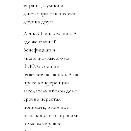
тираны, жулики и
диктаторы так похожи
друг на друга.
День 8. Понедельник. А
где же главный
бенефициар и
«папочка» лысого из
ФИФА? А он не
отвечает на звонки. А на
пресс-конференции
заседатель в белом доме
срочно перестал
понимать, о ком идет
речь, когда его спросили
о лысом корешке.