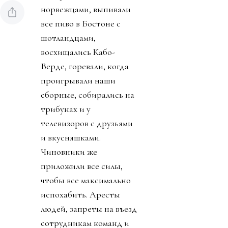
норвежцами, выпивали
все пиво в Бостоне с
шотландцами,
восхищались Кабо-
Верде, горевали, когда
проигрывали наши
сборные, собирались на
трибунах и у
телевизоров с друзьями
и вкусняшками.
Чиновники же
приложили все силы,
чтобы все максимально
испохабить. Аресты
людей, запреты на въезд
сотрудникам команд и