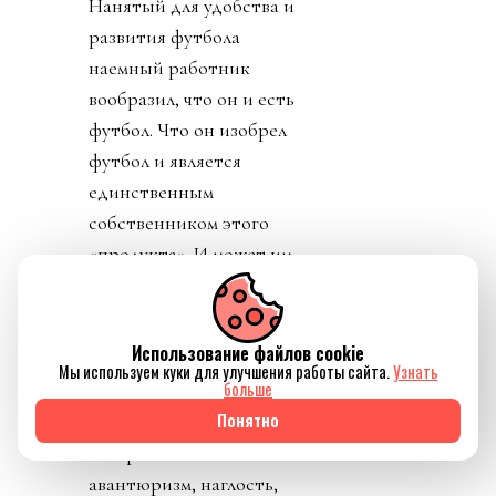
Нанятый для удобства и
развития футбола
наемный работник
вообразил, что он и есть
футбол. Что он изобрел
футбол и является
единственным
собственником этого
«продукта». И может им
распоряжаться. Тираны,
жулики и диктаторы так
похожи друг на друга.
Использование файлов cookie
Мы используем куки для улучшения работы сайта.
Узнать
больше
Сама механика плана
Понятно
FFE обнажила в его
авторах классический
авантюризм, наглость,