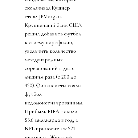
сколачивал Кушнер
стоял JPMorgan.
Крупнейший банк США
решил добавить футбол
к своему портфолио,
увеличить количество
международных
соревнований в два с
лишним раза (с 200 до
450). Финансисты сочли
футбол
недомонетизированным.
Прибыль FIFA - около
$3.6 миллиарда в год, а
NFL приносит аж $21
миллиард. Женский