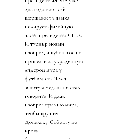
президент ФИФА уже
два года изо всей
шершавости языка
полирует филейную
часть президента США.
И турнир новый
изобрел, и кубок в офис
привез, и за украденную
лидером мира у
футболиста Челси
золотую медаль не стал
говорить. И даже
изобрел премию мира,
чтобы вручить
Дональду. Собрату по
крови