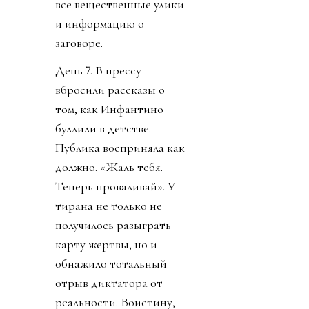
все вещественные улики
и информацию о
заговоре.
День 7. В прессу
вбросили рассказы о
том, как Инфантино
буллили в детстве.
Публика восприняла как
должно. «Жаль тебя.
Теперь проваливай». У
тирана не только не
получилось разыграть
карту жертвы, но и
обнажило тотальный
отрыв диктатора от
реальности. Воистину,