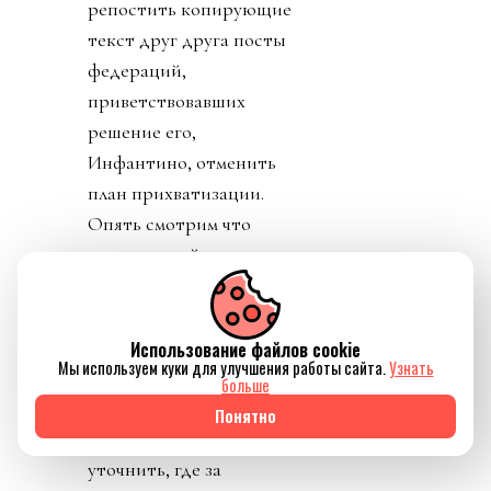
репостить копирующие
текст друг друга посты
федераций,
приветствовавших
решение его,
Инфантино, отменить
план прихватизации.
Опять смотрим что
такое «газлайтинг», а
равно и рассматриваем
подборку стран: Катар,
ОАЭ, Бутан, Шри
Использование файлов cookie
Мы используем куки для улучшения работы сайта.
Узнать
Ланка, Марокко.
больше
Федерация футбола
Понятно
Конго пришла тоже
уточнить, где за