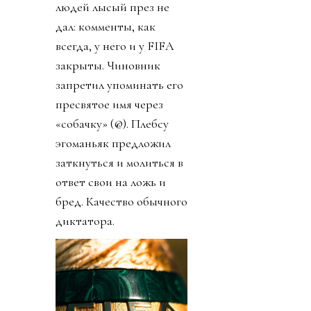
людей лысый през не
дал: комменты, как
всегда, у него и у FIFA
закрыты. Чиновник
запретил упоминать его
пресвятое имя через
«собачку» (@). Плебсу
эгоманьяк предложил
заткнуться и молиться в
ответ свои на ложь и
бред. Качество обычного
диктатора.