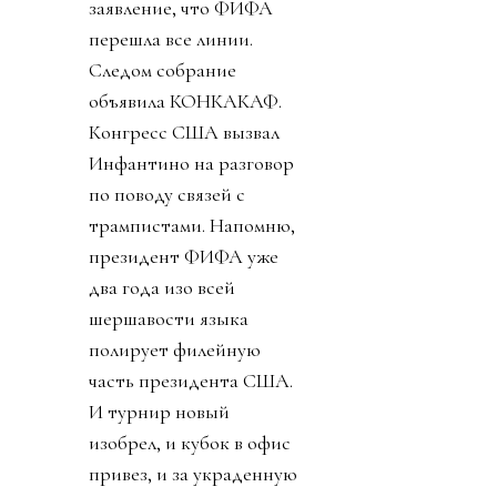
заявление, что ФИФА
перешла все линии.
Следом собрание
объявила КОНКАКАФ.
Конгресс США вызвал
Инфантино на разговор
по поводу связей с
трампистами. Напомню,
президент ФИФА уже
два года изо всей
шершавости языка
полирует филейную
часть президента США.
И турнир новый
изобрел, и кубок в офис
привез, и за украденную