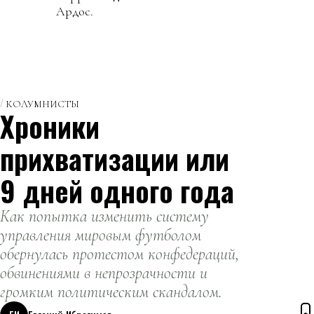
Ардос.
КОЛУМНИСТЫ
Хроники
прихватизации или
9 дней одного года
Как попытка изменить систему
управления мировым футболом
обернулась протестом конфедераций,
обвинениями в непрозрачности и
громким политическим скандалом.