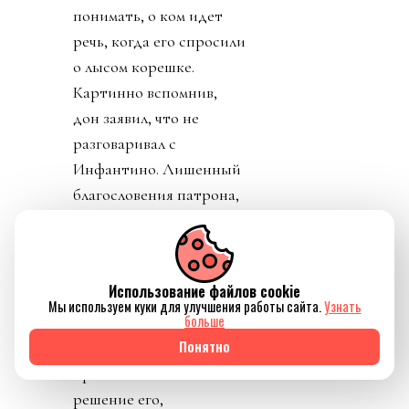
понимать, о ком идет
речь, когда его спросили
о лысом корешке.
Картинно вспомнив,
дон заявил, что не
разговаривал с
Инфантино. Лишенный
благословения патрона,
скукожившийся до
размеров Волдеморта,
Джанни, скуля, начал
Использование файлов cookie
репостить копирующие
Мы используем куки для улучшения работы сайта.
Узнать
больше
текст друг друга посты
Понятно
федераций,
приветствовавших
решение его,