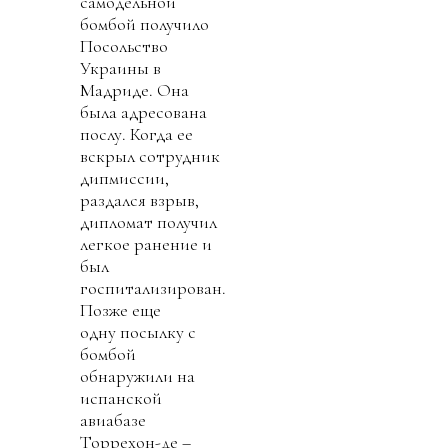
самодельной
бомбой получило
Посольство
Украины в
Мадриде. Она
была адресована
послу. Когда ее
вскрыл сотрудник
дипмиссии,
раздался взрыв,
дипломат получил
легкое ранение и
был
госпитализирован.
Позже еще
одну посылку с
бомбой
обнаружили на
испанской
авиабазе
Торрехон-де –