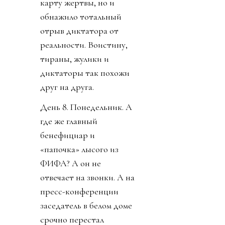
карту жертвы, но и
обнажило тотальный
отрыв диктатора от
реальности. Воистину,
тираны, жулики и
диктаторы так похожи
друг на друга.
День 8. Понедельник. А
где же главный
бенефициар и
«папочка» лысого из
ФИФА? А он не
отвечает на звонки. А на
пресс-конференции
заседатель в белом доме
срочно перестал