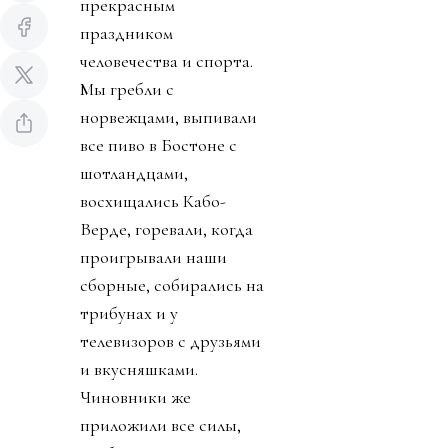
прекрасным
праздником
человечества и спорта.
Мы гребли с
норвежцами, выпивали
все пиво в Бостоне с
шотландцами,
восхищались Кабо-
Верде, горевали, когда
проигрывали наши
сборные, собирались на
трибунах и у
телевизоров с друзьями
и вкусняшками.
Чиновники же
приложили все силы,