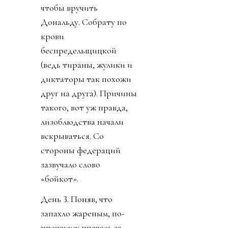
чтобы вручить
Дональду. Собрату по
крови
беспредельщицкой
(ведь тираны, жулики и
диктаторы так похожи
друг на друга). Причины
такого, вот уж правда,
лизоблюдства начали
вскрываться. Со
стороны федераций
зазвучало слово
«бойкот».
День 3. Поняв, что
запахло жареным, по-
прежнему прячась за