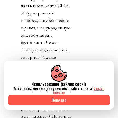
часть президента США.
И турнир новый
изобрел, и кубок в офис
привез, и за украденную
лидером мира у
футболиста Челси
золотую медаль не стал
говорить. И даже
изобрел премию мира,
чтобы вручить
Дональду. Собрату по
Использование файлов cookie
крови
Мы используем куки для улучшения работы сайта.
Узнать
больше
беспредельщицкой
Понятно
(ведь тираны, жулики и
диктаторы так похожи
друг на друга). Причины