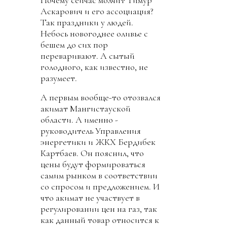
Почему сейчас молчит Тимур
Аскарович и его ассоциация?
Так праздники у людей.
Небось новогоднее оливье с
бешем до сих пор
переваривают. А сытый
голодного, как известно, не
разумеет.
А первым вообще-то отозвался
акимат Мангистауской
области. А именно -
руководитель Управления
энергетики и ЖКХ Бердибек
Картбаев. Он пояснил, что
цены будут формироваться
самим рынком в соответствии
со спросом и предложением. И
что акимат не участвует в
регулировании цен на газ, так
как данный товар относится к