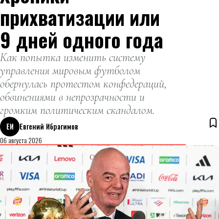
прихватизации или
9 дней одного года
Как попытка изменить систему
управления мировым футболом
обернулась протестом конфедераций,
обвинениями в непрозрачности и
громким политическим скандалом.
ЕИ
Евгений Ибрагимов
06 августа 2026