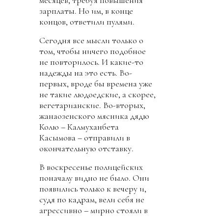
месяцев, требуя повышения
зарплаты. Но им, в конце
концов, ответили пулями.
Сегодня все мысли только о
том, чтобы ничего подобное
не повторилось. И какие-то
надежды на это есть. Во-
первых, вроде бы времена уже
не такие людоедские, а скорее,
вегетарианские. Во-вторых,
жанаозенского мясника дядю
Колю – Калмуханбета
Касымова – отправили в
окончательную отставку.
В воскресенье полицейских
поначалу видно не было. Они
появились только к вечеру и,
судя по кадрам, вели себя не
агрессивно – мирно стояли в