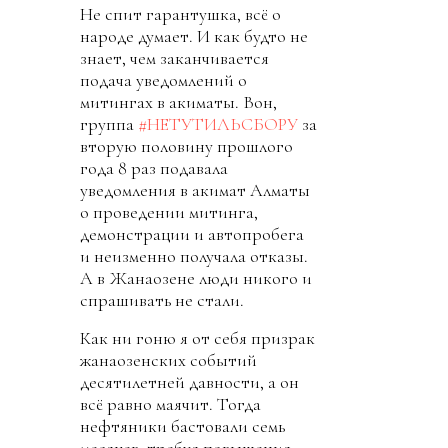
Не спит гарантушка, всё о
народе думает. И как будто не
знает, чем заканчивается
подача уведомлений о
митингах в акиматы. Вон,
группа
#НЕТУТИЛЬСБОРУ
за
вторую половину прошлого
года 8 раз подавала
уведомления в акимат Алматы
о проведении митинга,
демонстрации и автопробега
и неизменно получала отказы.
А в Жанаозене люди никого и
спрашивать не стали.
Как ни гоню я от себя призрак
жанаозенских событий
десятилетней давности, а он
всё равно маячит. Тогда
нефтяники бастовали семь