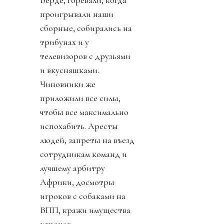
Верде, горевали, когда
проигрывали наши
сборные, собирались на
трибунах и у
телевизоров с друзьями
и вкусняшками.
Чиновники же
приложили все силы,
чтобы все максимально
испохабить. Аресты
людей, запреты на въезд
сотрудникам команд и
лучшему арбитру
Африки, досмотры
игроков с собаками на
ВПП, кражи имущества