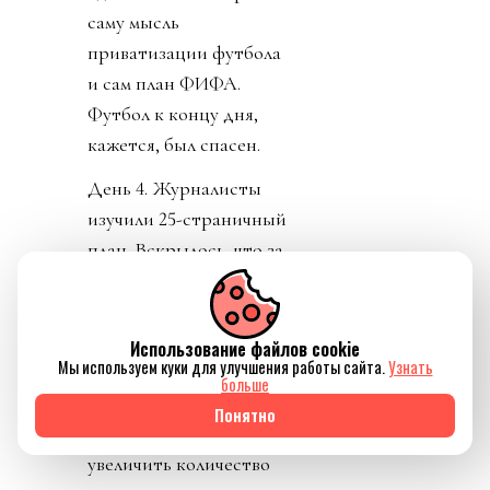
саму мысль
приватизации футбола
и сам план ФИФА.
Футбол к концу дня,
кажется, был спасен.
День 4. Журналисты
изучили 25-страничный
план. Вскрылось, что за
синдикатом, который
сколачивал Кушнер
стоял JPMorgan.
Использование файлов cookie
Мы используем куки для улучшения работы сайта.
Узнать
Крупнейший банк США
больше
решил добавить футбол
Понятно
к своему портфолио,
увеличить количество