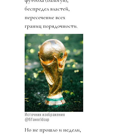
футбола (Балогун),
беспредел властей,
пересечение всех
границ порядочности.
Источник изображения
@fifaworldcup
Но не прошло и недели,