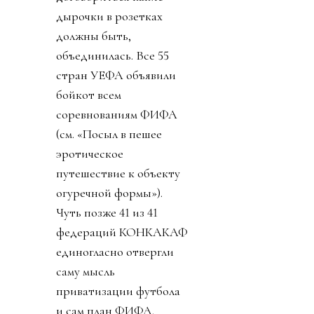
дырочки в розетках
должны быть,
объединилась. Все 55
стран УЕФА объявили
бойкот всем
соревнованиям ФИФА
(см. «Посыл в пешее
эротическое
путешествие к объекту
огуречной формы»).
Чуть позже 41 из 41
федераций КОНКАКАФ
единогласно отвергли
саму мысль
приватизации футбола
и сам план ФИФА.