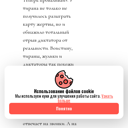
Теперь проваливай». У
тирана не только не
получилось разыграть
карту жертвы, но и
обнажило тотальный
отрыв диктатора от
реальности. Воистину,
тираны, жулики и
диктаторы так похожи
друг на друга.
День 8. Понедельник. А
Использование файлов cookie
где же главный
Мы используем куки для улучшения работы сайта.
Узнать
бенефициар и
больше
«папочка» лысого из
Понятно
ФИФА? А он не
отвечает на звонки. А на