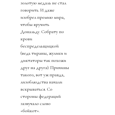
золотую медаль не стал
говорить. И даже
изобрел премию мира,
чтобы вручить
Дональду. Собрату по
крови
беспредельщицкой
(ведь тираны, жулики и
диктаторы так похожи
друг на друга). Причины
такого, вот уж правда,
лизоблюдства начали
вскрываться. Со
стороны федераций
зазвучало слово
«бойкот».