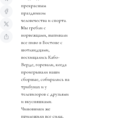
прекрасным
праздником
человечества и спорта.
Мы гребли с
норвежцами, выпивали
все пиво в Бостоне с
шотландцами,
восхищались Кабо-
Верде, горевали, когда
проигрывали наши
сборные, собирались на
трибунах и у
телевизоров с друзьями
и вкусняшками.
Чиновники же
приложили все силы,