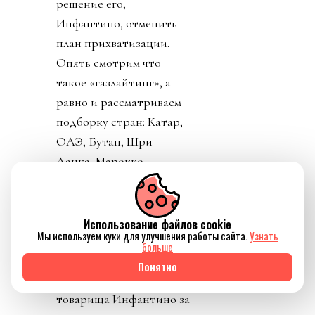
решение его,
Инфантино, отменить
план прихватизации.
Опять смотрим что
такое «газлайтинг», а
равно и рассматриваем
подборку стран: Катар,
ОАЭ, Бутан, Шри
Ланка, Марокко.
Федерация футбола
Конго пришла тоже
уточнить, где за
Использование файлов cookie
Мы используем куки для улучшения работы сайта.
Узнать
поддержку Инфантино
больше
им выдадут их взятку и
Понятно
поблагодарить лично
товарища Инфантино за