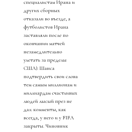
специалистам Ирана и
других сборных
отказали во въезде, а
футболистов Ирана
заставляли после по
окончании матчей
незамедлительно
улетать за пределы
США). Шанса
подтвердить свои слова
тем самым миллионам и
миллиардам счастливых
людей лысый през не
дал: комменты, как
всегда, у него и у FIFA
закрыты. Чиновник