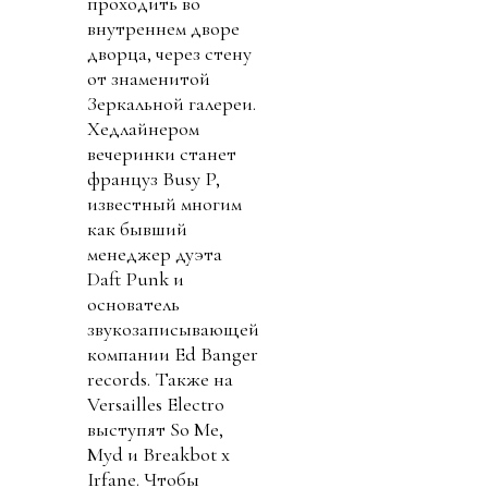
проходить во
внутреннем дворе
дворца, через стену
от знаменитой
Зеркальной галереи.
Хедлайнером
вечеринки станет
француз Busy P,
известный многим
как бывший
менеджер дуэта
Daft Punk и
основатель
звукозаписывающей
компании Ed Banger
records. Также на
Versailles Electro
выступят So Me,
Myd и Breakbot x
Irfane. Чтобы