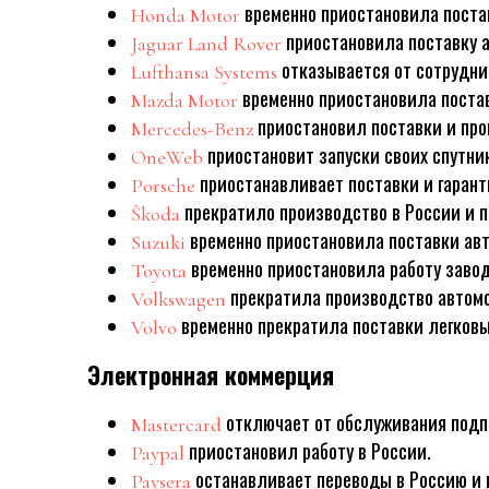
временно приостановила поста
Honda Motor
приостановила поставку 
Jaguar Land Rover
отказывается от сотрудни
Lufthansa Systems
временно приостановила поста
Mazda Motor
приостановил поставки и про
Mercedes-Benz
приостановит запуски своих спутник
OneWeb
приостанавливает поставки и гарант
Porsche
прекратило производство в России и п
Škoda
временно приостановила поставки ав
Suzuki
временно приостановила работу завод
Toyota
прекратила производство автомо
Volkswagen
временно прекратила поставки легков
Volvo
Электронная коммерция
отключает от обслуживания подп
Mastercard
приостановил работу в России.
Paypal
останавливает переводы в Россию и и
Paysera