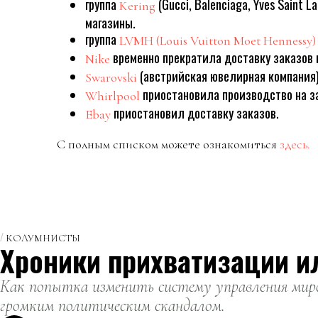
группа
(Gucci, Balenciaga, Yves Saint 
Kering
магазины.
группа
LVMH (Louis Vuitton Moet Hennessy)
временно прекратила доставку заказов 
Nike
(австрийская ювелирная компания
Swarovski
приостановила производство на за
Whirlpool
приостановил доставку заказов.
Ebay
С полным списком можете ознакомиться
здесь.
КОЛУМНИСТЫ
Хроники прихватизации и
Как попытка изменить систему управления миро
громким политическим скандалом.