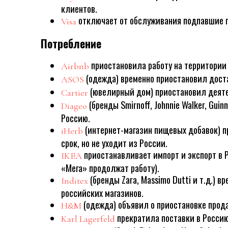
клиентов.
отключает от обслуживания подпавшие п
Visa
Потребление
приостановила работу на территории
Airbnb
(одежда) временно приостановил доста
ASOS
(ювелирный дом) приостановил деяте
Cartier
(бренды Smirnoff, Johnnie Walker, Guinn
Diageo
Россию.
(интернет-магазин пищевых добавок) 
iHerb
срок, но не уходит из России.
приостанавливает импорт и экспорт в 
IKEA
«Мега» продолжат работу).
(бренды Zara, Massimo Dutti и т.д.) 
Inditex
российских магазинов.
(одежда) объявил о приостановке прода
H&M
прекратила поставки в Россию
Karl Lagerfeld