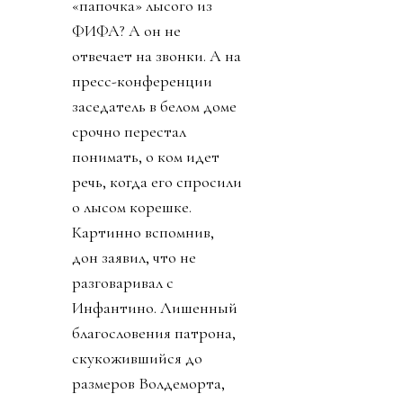
«папочка» лысого из
ФИФА? А он не
отвечает на звонки. А на
пресс-конференции
заседатель в белом доме
срочно перестал
понимать, о ком идет
речь, когда его спросили
о лысом корешке.
Картинно вспомнив,
дон заявил, что не
разговаривал с
Инфантино. Лишенный
благословения патрона,
скукожившийся до
размеров Волдеморта,