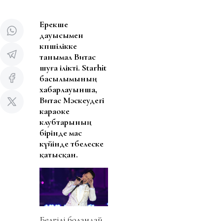
Ерекше
дауысымен
көпшілікке
танымал Витас
шуға ілікті. Starhit
басылымының
хабарлауынша,
Витас Мәскеудегі
караоке
клубтарының
бірінде мас
күйінде төбелеске
қатысқан.
Белгілі болғандай,