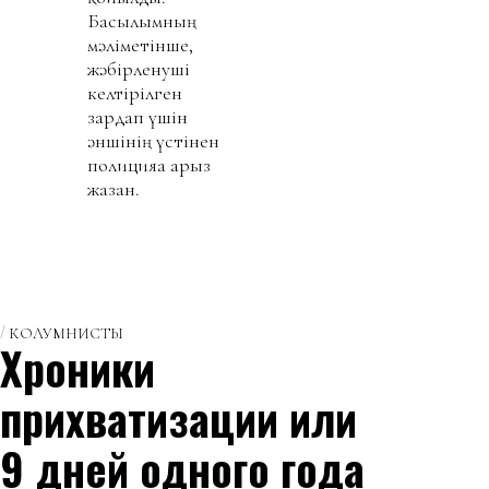
Басылымның
мәліметінше,
жәбірленуші
келтірілген
зардап үшін
әншінің үстінен
полицияға арыз
жазған.
КОЛУМНИСТЫ
Хроники
прихватизации или
9 дней одного года