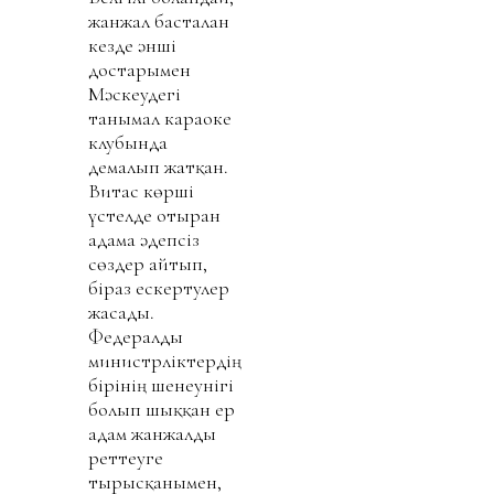
жанжал басталған
кезде әнші
достарымен
Мәскеудегі
танымал караоке
клубында
демалып жатқан.
Витас көрші
үстелде отырған
адамға әдепсіз
сөздер айтып,
біраз ескертулер
жасады.
Федералды
министрліктердің
бірінің шенеунігі
болып шыққан ер
адам жанжалды
реттеуге
тырысқанымен,