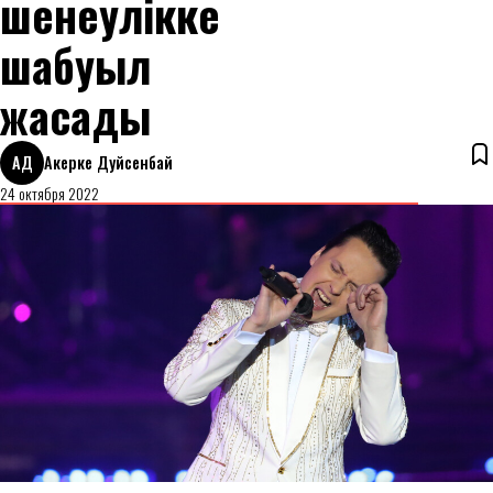
шенеулікке
шабуыл
жасады
АД
Акерке Дуйсенбай
24 октября 2022