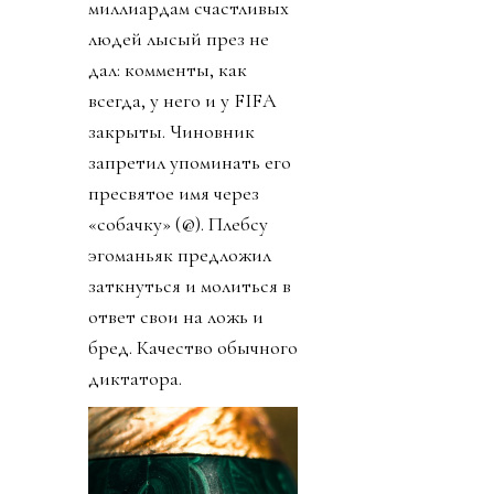
миллиардам счастливых
людей лысый през не
дал: комменты, как
всегда, у него и у FIFA
закрыты. Чиновник
запретил упоминать его
пресвятое имя через
«собачку» (@). Плебсу
эгоманьяк предложил
заткнуться и молиться в
ответ свои на ложь и
бред. Качество обычного
диктатора.