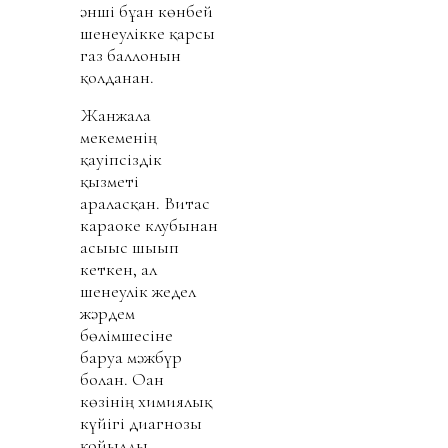
әнші бұған көнбей
шенеулікке қарсы
газ баллонын
қолданған.
Жанжалға
мекеменің
қауіпсіздік
қызметі
араласқан. Витас
караоке клубынан
асығыс шығып
кеткен, ал
шенеулік жедел
жәрдем
бөлімшесіне
баруға мәжбүр
болған. Оған
көзінің химиялық
күйігі диагнозы
қойылды.