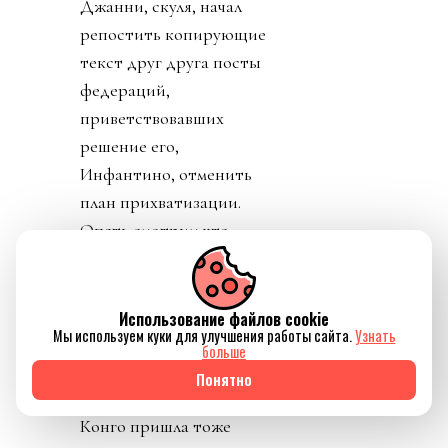
Джанни, скуля, начал
репостить копирующие
текст друг друга посты
федераций,
приветствовавших
решение его,
Инфантино, отменить
план прихватизации.
Опять смотрим что
такое «газлайтинг», а
равно и рассматриваем
подборку стран: Катар,
Использование файлов cookie
Мы используем куки для улучшения работы сайта.
Узнать
ОАЭ, Бутан, Шри
больше
Ланка, Марокко.
Понятно
Федерация футбола
Конго пришла тоже