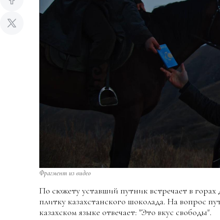
Фрагмент из видео
По сюжету уставший путник встречает в горах
плитку казахстанского шоколада. На вопрос пут
казахском языке отвечает: "Это вкус свободы".