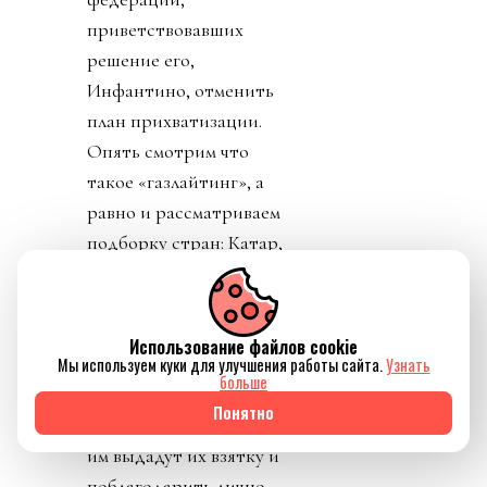
приветствовавших
решение его,
Инфантино, отменить
план прихватизации.
Опять смотрим что
такое «газлайтинг», а
равно и рассматриваем
подборку стран: Катар,
ОАЭ, Бутан, Шри
Ланка, Марокко.
Федерация футбола
Использование файлов cookie
Конго пришла тоже
Мы используем куки для улучшения работы сайта.
Узнать
больше
уточнить, где за
Понятно
поддержку Инфантино
им выдадут их взятку и
поблагодарить лично