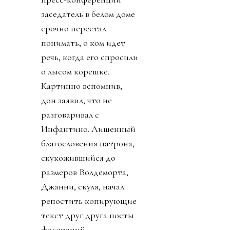
заседатель в белом доме
срочно перестал
понимать, о ком идет
речь, когда его спросили
о лысом корешке.
Картинно вспомнив,
дон заявил, что не
разговаривал с
Инфантино. Лишенный
благословения патрона,
скукожившийся до
размеров Волдеморта,
Джанни, скуля, начал
репостить копирующие
текст друг друга посты
федераций,