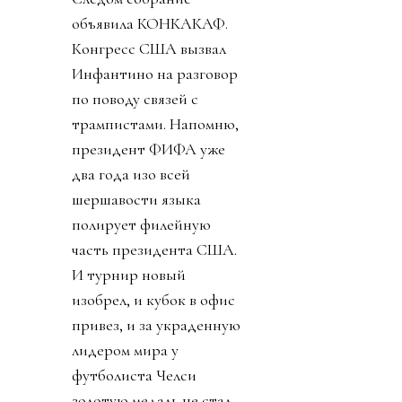
объявила КОНКАКАФ.
Конгресс США вызвал
Инфантино на разговор
по поводу связей с
трампистами. Напомню,
президент ФИФА уже
два года изо всей
шершавости языка
полирует филейную
часть президента США.
И турнир новый
изобрел, и кубок в офис
привез, и за украденную
лидером мира у
футболиста Челси
золотую медаль не стал