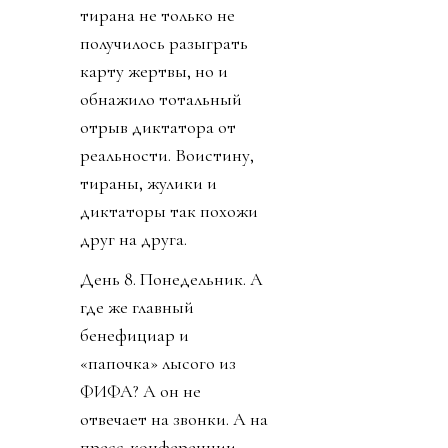
тирана не только не
получилось разыграть
карту жертвы, но и
обнажило тотальный
отрыв диктатора от
реальности. Воистину,
тираны, жулики и
диктаторы так похожи
друг на друга.
День 8. Понедельник. А
где же главный
бенефициар и
«папочка» лысого из
ФИФА? А он не
отвечает на звонки. А на
пресс-конференции