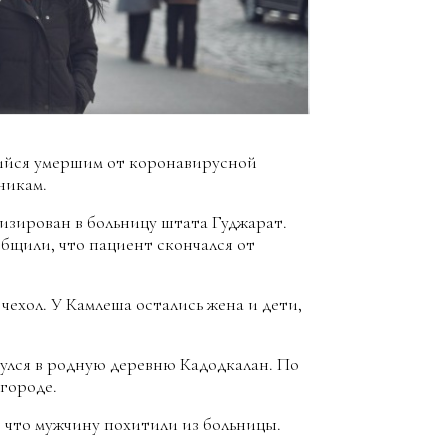
ийся умершим от коронавирусной
никам.
зирован в больницу штата Гуджарат.
бщили, что пациент скончался от
чехол. У Камлеша остались жена и дети,
улся в родную деревню Кадодкалан. По
 городе.
, что мужчину похитили из больницы.