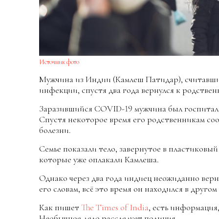
Источник фото
Мужчина из Индии (Камлеш Патидар), считавш
инфекции, спустя два года вернулся к родствен
Заразившийся COVID-19 мужчина был госпитали
Спустя некоторое время его родственникам соо
болезни.
Семье показали тело, завернутое в пластиковый 
которые уже оплакали Камлеша.
Однако через два года индиец неожиданно верн
его словам, всё это время он находился в другом
Как пишет
The Times of India
, есть информация
Необычное дело расследует полиция.