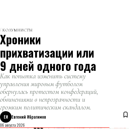
КОЛУМНИСТЫ
Хроники
прихватизации или
9 дней одного года
Как попытка изменить систему
управления мировым футболом
обернулась протестом конфедераций,
обвинениями в непрозрачности и
громким политическим скандалом.
ЕИ
Евгений Ибрагимов
06 августа 2026