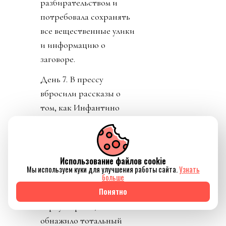
разбирательством и
потребовала сохранять
все вещественные улики
и информацию о
заговоре.
День 7. В прессу
вбросили рассказы о
том, как Инфантино
буллили в детстве.
Публика восприняла как
должно. «Жаль тебя.
Использование файлов cookie
Теперь проваливай». У
Мы используем куки для улучшения работы сайта.
Узнать
больше
тирана не только не
Понятно
получилось разыграть
карту жертвы, но и
обнажило тотальный