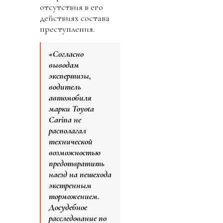
отсутствия в его
действиях состава
преступления.
«Согласно
выводам
экспертизы,
водитель
автомобиля
марки Toyota
Carina не
располагал
технической
возможностью
предотвратить
наезд на пешехода
экстренным
торможением.
Досудебное
расследование по