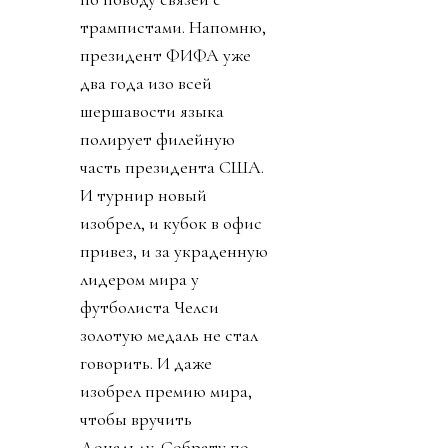
трампистами. Напомню,
президент ФИФА уже
два года изо всей
шершавости языка
полирует филейную
часть президента США.
И турнир новый
изобрел, и кубок в офис
привез, и за украденную
лидером мира у
футболиста Челси
золотую медаль не стал
говорить. И даже
изобрел премию мира,
чтобы вручить
Дональду. Собрату по