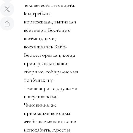
человечества и спорта.
Мы гребли с
норвежцами, выпивали
все пиво в Бостоне с
шотландцами,
восхищались Кабо-
Верде, горевали, когда
проигрывали наши
сборные, собирались на
трибунах и у
телевизоров с друзьями
и вкусняшками.
Чиновники же
приложили все силы,
чтобы все максимально
испохабить. Аресты