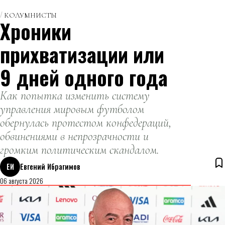
КОЛУМНИСТЫ
Хроники
прихватизации или
9 дней одного года
Как попытка изменить систему
управления мировым футболом
обернулась протестом конфедераций,
обвинениями в непрозрачности и
громким политическим скандалом.
ЕИ
Евгений Ибрагимов
06 августа 2026