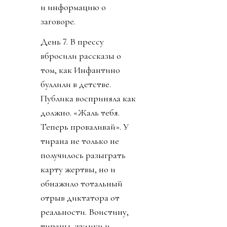
и информацию о
заговоре.
День 7. В прессу
вбросили рассказы о
том, как Инфантино
буллили в детстве.
Публика восприняла как
должно. «Жаль тебя.
Теперь проваливай». У
тирана не только не
получилось разыграть
карту жертвы, но и
обнажило тотальный
отрыв диктатора от
реальности. Воистину,
тираны, жулики и