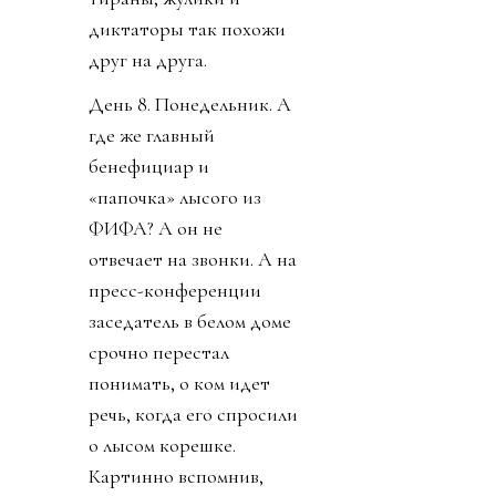
диктаторы так похожи
друг на друга.
День 8. Понедельник. А
где же главный
бенефициар и
«папочка» лысого из
ФИФА? А он не
отвечает на звонки. А на
пресс-конференции
заседатель в белом доме
срочно перестал
понимать, о ком идет
речь, когда его спросили
о лысом корешке.
Картинно вспомнив,