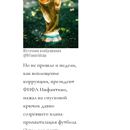
Источник изображения
@fifaworldcup
Но не прошло и недели,
как воплощение
коррупции, президент
ФИФА Инфантино,
нажал на спусковой
крючок давно
созревшего плана:
прихватизация футбола.
О том как почти