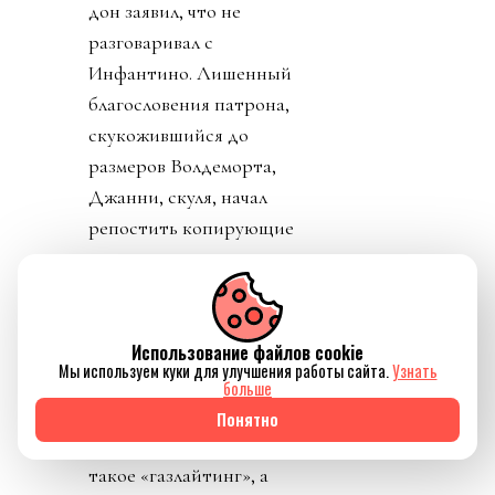
дон заявил, что не
разговаривал с
Инфантино. Лишенный
благословения патрона,
скукожившийся до
размеров Волдеморта,
Джанни, скуля, начал
репостить копирующие
текст друг друга посты
федераций,
приветствовавших
Использование файлов cookie
решение его,
Мы используем куки для улучшения работы сайта.
Узнать
Инфантино, отменить
больше
план прихватизации.
Понятно
Опять смотрим что
такое «газлайтинг», а