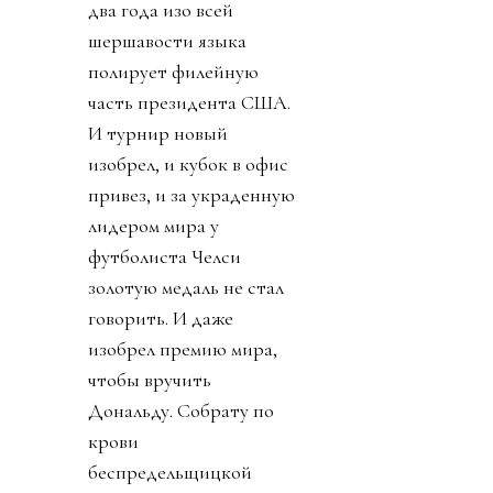
два года изо всей
шершавости языка
полирует филейную
часть президента США.
И турнир новый
изобрел, и кубок в офис
привез, и за украденную
лидером мира у
футболиста Челси
золотую медаль не стал
говорить. И даже
изобрел премию мира,
чтобы вручить
Дональду. Собрату по
крови
беспредельщицкой