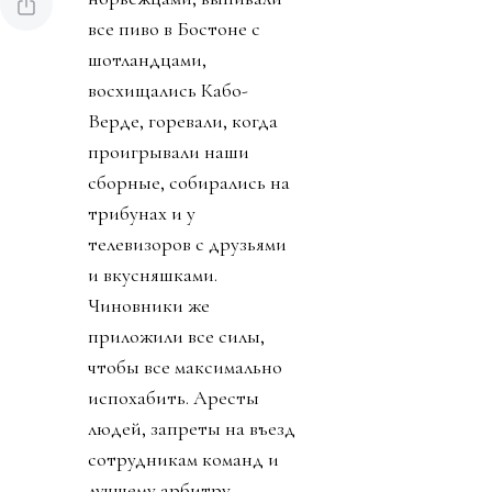
все пиво в Бостоне с
шотландцами,
восхищались Кабо-
Верде, горевали, когда
проигрывали наши
сборные, собирались на
трибунах и у
телевизоров с друзьями
и вкусняшками.
Чиновники же
приложили все силы,
чтобы все максимально
испохабить. Аресты
людей, запреты на въезд
сотрудникам команд и
лучшему арбитру