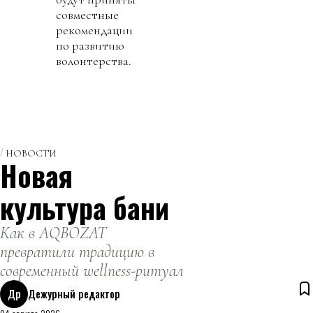
совместные
рекомендации
по развитию
волонтерства.
НОВОСТИ
Новая
культура бани
Как в AQBOZAT
превратили традицию в
современный wellness-ритуал
Др
Дежурный редактор