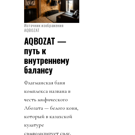
Источник изображения
AQBOZAT
AQBOZAT —
путь к
внутреннему
балансу
Флагманская баня
комплекса названа в
честь мифического
Ақбозата — белого коня,
который в казахской
культуре
символизирует силу,