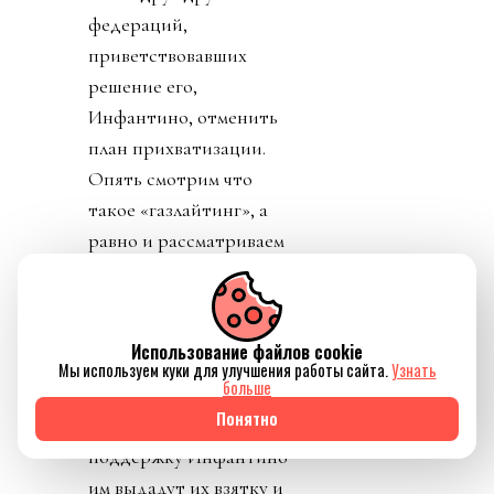
федераций,
приветствовавших
решение его,
Инфантино, отменить
план прихватизации.
Опять смотрим что
такое «газлайтинг», а
равно и рассматриваем
подборку стран: Катар,
ОАЭ, Бутан, Шри
Ланка, Марокко.
Использование файлов cookie
Федерация футбола
Мы используем куки для улучшения работы сайта.
Узнать
больше
Конго пришла тоже
Понятно
уточнить, где за
поддержку Инфантино
им выдадут их взятку и