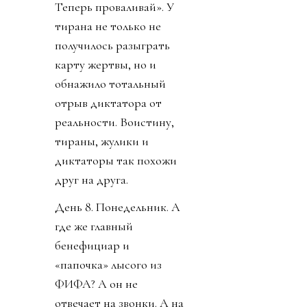
Теперь проваливай». У
тирана не только не
получилось разыграть
карту жертвы, но и
обнажило тотальный
отрыв диктатора от
реальности. Воистину,
тираны, жулики и
диктаторы так похожи
друг на друга.
День 8. Понедельник. А
где же главный
бенефициар и
«папочка» лысого из
ФИФА? А он не
отвечает на звонки. А на