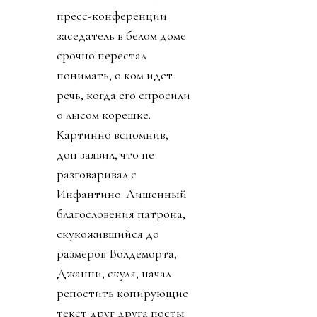
пресс-конференции
заседатель в белом доме
срочно перестал
понимать, о ком идет
речь, когда его спросили
о лысом корешке.
Картинно вспомнив,
дон заявил, что не
разговаривал с
Инфантино. Лишенный
благословения патрона,
скукожившийся до
размеров Волдеморта,
Джанни, скуля, начал
репостить копирующие
текст друг друга посты