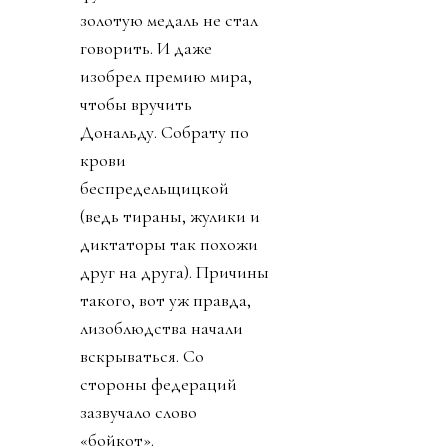
золотую медаль не стал
говорить. И даже
изобрел премию мира,
чтобы вручить
Дональду. Собрату по
крови
беспредельщицкой
(ведь тираны, жулики и
диктаторы так похожи
друг на друга). Причины
такого, вот уж правда,
лизоблюдства начали
вскрываться. Со
стороны федераций
зазвучало слово
«бойкот».