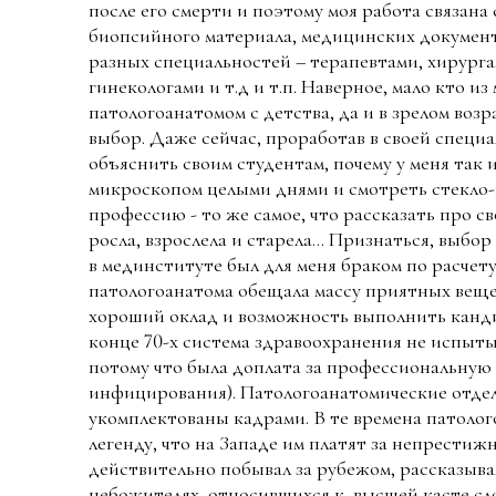
после его смерти и поэтому моя работа связана
биопсийного материала, медицинских докумен
разных специальностей – терапевтами, хирург
гинекологами и т.д и т.п. Наверное, мало кто из
патологоанатомом с детства, да и в зрелом воз
выбор. Даже сейчас, проработав в своей специа
объяснить своим студентам, почему у меня так 
микроскопом целыми днями и смотреть стекло-
профессию - то же самое, что рассказать про с
росла, взрослела и старела… Признаться, выбо
в мединституте был для меня браком по расчету.
патологоанатома обещала массу приятных вещей
хороший оклад и возможность выполнить канд
конце 70-х система здравоохранения не испыты
потому что была доплата за профессиональную 
инфицирования). Патологоанатомические отде
укомплектованы кадрами. В те времена патолог
легенду, что на Западе им платят за непрестиж
действительно побывал за рубежом, рассказывал
небожителях, относившихся к высшей касте сл