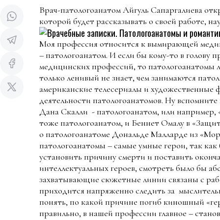
Врач-патологоанатом Айгуль Сапаргалиева откры
которой будет рассказывать о своей работе, на
Моя профессия относится к вымирающей медиц
– патологоанатом. И если бы кому-то в голову 
медицинских профессий, то патологоанатомы л
только ленивый не знает, чем занимаются пат
американские телесериалы и художественные 
деятельности патологоанатомов. Ну вспомните 
Дана Скалли - патологоанатом, или например, 
тоже патологоанатом, и Беннет Омалу в «Защит
о патологоанатоме Дональде Малларде из «Мор
патологоанатомы – самые умные герои, так как
установить причину смерти и поставить оконча
интеллектуальных героев, смотреть было бы аб
захватывающие сюжетные линии связаны с раб
приходится напряженно следить за мыслитель
понять, по какой причине погиб киношный «гер
правильно, в нашей профессии главное – стано