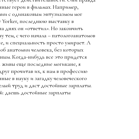
нные герои в фильмах. Например,
ии с одинаковым энтузиазмом мог
 Yorker, последнюю выставку в
а днях он «ответил». Но закончить
у тем, с чего начала – патологоанатомов
е, и специальность просто умирает. А
об анатомии человека, без которых
ным. Когда-нибудь все это придется
и живы еще последние могикане, я
друг прочитав их, к нам в профессию
ные в науку и загадку человеческого
желый труд и даст достойные зарплаты.
уй: даешь достойные зарплаты