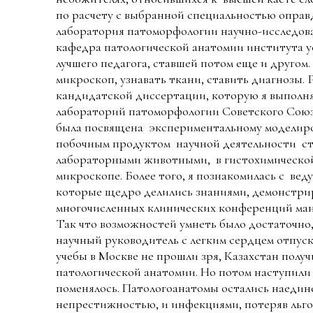
по расчету с выбранной специальностью оправ
лаборатория патоморфологии научно-исследова
кафедра патологической анатомии института у
лучшего педагога, ставшей потом еще и другом.
микроскоп, узнавать ткани, ставить диагнозы. 
кандидатской диссертации, которую я выполня
лабораторий патоморфологии Советского Союза.
была посвящена экспериментальному моделир
побочным продуктом научной деятельности ст
лабораторными животными, в гистохимической
микроскопе. Более того, я познакомилась с ве
которые щедро делились знаниями, демонстрир
многочисленных клинических конференций ман
Так что возможностей умнеть было достаточно
научный руководитель с легким сердцем отпуск
учебы в Москве не прошли зря, Казахстан полу
патологической анатомии. Но потом наступили
поменялось. Патологоанатомы остались наедин
непрестижностью, и инфекциями, потеряв льго