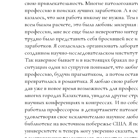
свою привлекательность. Многие патологоанато
профессию в поисках лучших заработков. А я ос
казалось, что моя работа никому не нужна. Тем
всем былом расчете, это была любовь: мизерная
профессии, мне все еще было невероятно интер
трудно было представить себя бросившей все и
заработков. Я согласилась организовать лабор
созданном научно-исследовательском институ
Так наверное бывает и в настоящих браках по р
ситуации один из супругов понимает, что люби
профессию, будучи прагматиком, а потом остав
превратилась в романтика. Я люблю свою работу
дав уже в новое время возможность для профес
многих городах Казахстана, увидела другие стр
научных конференциях и конгрессах. И по соб
работала профессором в департаменте патоло
удовлетворяя свое исключительно научное люб
библиотеке на восточном побережье США. Я по
университете и теперь могу уверенно сказать, 
в американских телесериалах полностью соотв