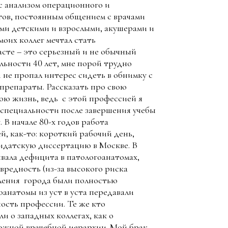
 с анализом операционного и
тов, постоянным общением с врачами
ами детскими и взрослыми, акушерами и
 моих коллег мечтал стать
расте – это серьезный и не обычный
льности 40 лет, мне порой трудно
и не пропал интерес сидеть в обнимку с
препараты. Рассказать про свою
вою жизнь, ведь с этой профессией я
р специальности после завершения учебы
 В начале 80-х годов работа
, как-то: короткий рабочий день,
идатскую диссертацию в Москве. В
вала дефицита в патологоанатомах,
вредность (из-за высокого риска
ления города были полностью
оанатомы из уст в уста передавали
ность профессии. Те же кто
и о западных коллегах, как о
ожной врачебной иерархии. Мой брак