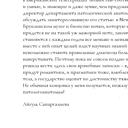
и умные, и знающие и даже лучше, чем придума
директор департамента патологической анатом
обсуждать заинтересовавшую его статью в New
Бруклинском музее и биопсию почки, которую н
придется не на такой уж мажорной ноте, законч
становится с каждым годом все меньше и меньш
вместе с ней опыт целый пласт научных знаний 
невозможно ставить правильные диагнозы боль
наверстывать. Поэтому пока не совсем поздно 
решила вести здесь свои врачебные записки – в
придут романтики, и прагматики тоже, влюблен
тела, а государство оценит по достоинству тя
Не обычная концовка у меня получается, пожал
патологоанатомам!
Айгуль Сапаргалиева