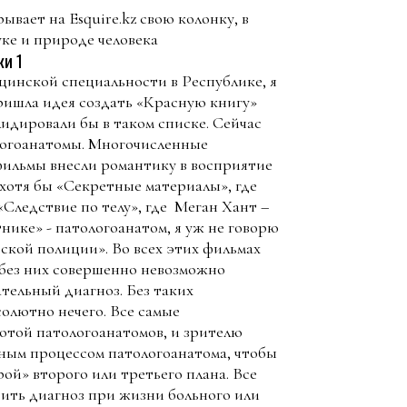
вает на Esquire.kz свою колонку, в
уке и природе человека
инской специальности в Республике, я
пришла идея создать «Красную книгу»
идировали бы в таком списке. Сейчас
ологоанатомы. Многочисленные
фильмы внесли романтику в восприятие
хотя бы «Секретные материалы», где
«Следствие по телу», где Меган Хант –
нике» - патологоанатом, я уж не говорю
ской полиции». Во всех этих фильмах
 без них совершенно невозможно
тельный диагноз. Без таких
солютно нечего. Все самые
отой патологоанатомов, и зрителю
ным процессом патологоанатома, чтобы
ой» второго или третьего плана. Все
вить диагноз при жизни больного или