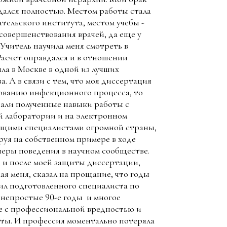
дался полностью. Местом работы стала
тельского института, местом учебы -
совершенствования врачей, да еще у
 Учитель научила меня смотреть в
Расчет оправдался и в отношении
ла в Москве в одной из лучших
 А в связи с тем, что моя диссертация
ованию инфекционного процесса, то
али полученные навыки работы с
 лаборатории и на электронном
дущими специалистами огромной страны,
уя на собственном примере в ходе
еры поведения в научном сообществе.
, и после моей защиты диссертации,
ая меня, сказал на прощание, что годы
чил подготовленного специалиста по
 непростые 90-е годы и многое
е с профессиональной вредностью и
ты. И профессия моментально потеряла