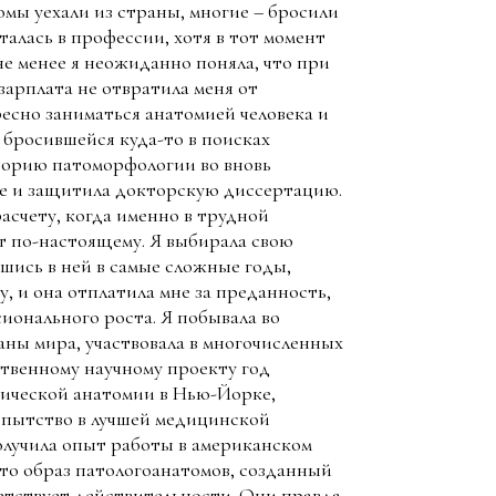
мы уехали из страны, многие – бросили
талась в профессии, хотя в тот момент
 не менее я неожиданно поняла, что при
 зарплата не отвратила меня от
есно заниматься анатомией человека и
 бросившейся куда-то в поисках
аторию патоморфологии во вновь
те и защитила докторскую диссертацию.
асчету, когда именно в трудной
т по-настоящему. Я выбирала свою
шись в ней в самые сложные годы,
, и она отплатила мне за преданность,
сионального роста. Я побывала во
аны мира, участвовала в многочисленных
ственному научному проекту год
гической анатомии в Нью-Йорке,
опытство в лучшей медицинской
лучила опыт работы в американском
что образ патологоанатомов, созданный
етствует действительности. Они правда