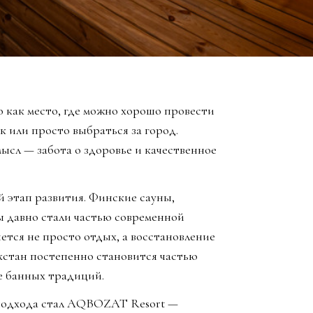
 как место, где можно хорошо провести
к или просто выбраться за город.
ысл — забота о здоровье и качественное
й этап развития. Финские сауны,
ы давно стали частью современной
яется не просто отдых, а восстановление
хстан постепенно становится частью
е банных традиций.
 подхода стал AQBOZAT Resort —