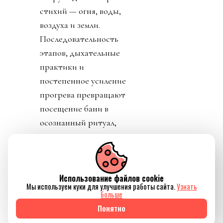
стихий — огня, воды,
воздуха и земли.
Последовательность
этапов, дыхательные
практики и
постепенное усиление
прогрева превращают
посещение бани в
осознанный ритуал,
который помогает не
только восстановить
силы, но и ненадолго
Использование файлов cookie
отключиться от
Мы используем куки для улучшения работы сайта.
Узнать
привычного ритма
больше
жизни.
Понятно