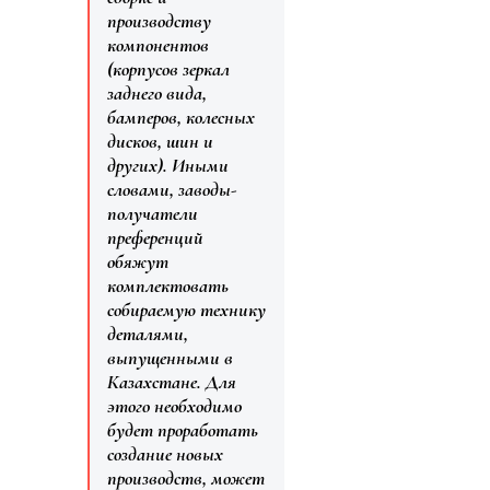
производству
компонентов
(корпусов зеркал
заднего вида,
бамперов, колесных
дисков, шин и
других). Иными
словами, заводы-
получатели
преференций
обяжут
комплектовать
собираемую технику
деталями,
выпущенными в
Казахстане. Для
этого необходимо
будет проработать
создание новых
производств, может