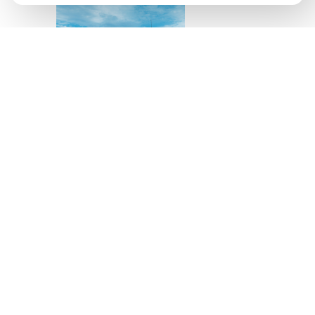
Источник изображения
AQBOZAT
Сегодня баня всё
меньше ассоциируется
исключительно с
традицией или
способом провести
выходной. Она
становится частью
культуры осознанного
отдыха, где одинаково
важны здоровье,