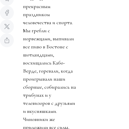
прекрасным
праздником
человечества и спорта.
Мы гребли с
норвежцами, выпивали
все пиво в Бостоне с
шотландцами,
восхищались Кабо-
Верде, горевали, когда
проигрывали наши
сборные, собирались на
трибунах и у
телевизоров с друзьями
и вкусняшками.
Чиновники же
приложили все силы,