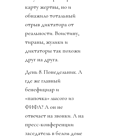
карту жертвы, но и
обнажило тотальный
отрыв диктатора от
реальности. Воистину,
тираны, жулики и
диктаторы так похожи
друг на друга.
День 8. Понедельник. А
где же главный
бенефициар и
«папочка» лысого из
ФИФА? А он не
отвечает на звонки. А на
пресс-конференции
заседатель в белом доме