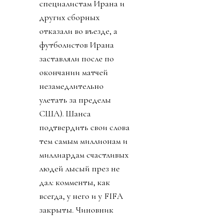
специалистам Ирана и
других сборных
отказали во въезде, а
футболистов Ирана
заставляли после по
окончании матчей
незамедлительно
улетать за пределы
США). Шанса
подтвердить свои слова
тем самым миллионам и
миллиардам счастливых
людей лысый през не
дал: комменты, как
всегда, у него и у FIFA
закрыты. Чиновник