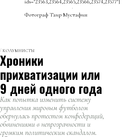
ids="23563,23564,23565,23566,23574,23577"]
Фотограф Таир Мустафин
КОЛУМНИСТЫ
Хроники
прихватизации или
9 дней одного года
Как попытка изменить систему
управления мировым футболом
обернулась протестом конфедераций,
обвинениями в непрозрачности и
громким политическим скандалом.