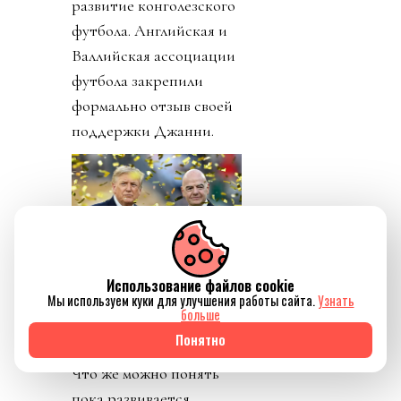
развитие конголезского
футбола. Английская и
Валлийская ассоциации
футбола закрепили
формально отзыв своей
поддержки Джанни.
Источник изображения Reuters
Использование файлов cookie
День 9. Он начинается
Мы используем куки для улучшения работы сайта.
Узнать
сегодня. И, чую,
больше
новостей еще будет.
Понятно
Что же можно понять
пока развивается