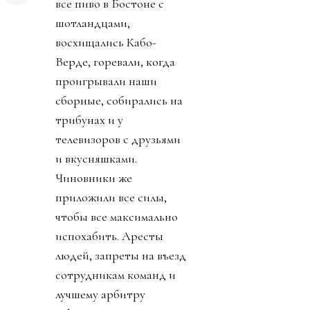
все пиво в Бостоне с
шотландцами,
восхищались Кабо-
Верде, горевали, когда
проигрывали наши
сборные, собирались на
трибунах и у
телевизоров с друзьями
и вкусняшками.
Чиновники же
приложили все силы,
чтобы все максимально
испохабить. Аресты
людей, запреты на въезд
сотрудникам команд и
лучшему арбитру