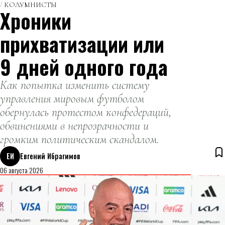
КОЛУМНИСТЫ
Хроники
прихватизации или
9 дней одного года
Как попытка изменить систему
управления мировым футболом
обернулась протестом конфедераций,
обвинениями в непрозрачности и
громким политическим скандалом.
ЕИ
Евгений Ибрагимов
06 августа 2026