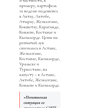
В частности, к
примеру, картофель
за неделю подешевел
в Актау, Актобе,
Атырау, Жезказгане,
Кокшетау, Караганде,
Конаеве, Костанае и
Кызылорде. Цены на
репчатый лук
снизились в Астане,
Жезказгане,
Костанае, Кызылорде,
Уральске и
Туркестане, на
капусту – в Астане,
Актобе, Жезказгане,
Конаеве и Кызылорде.
«Позитивная
ситуация со
стоимостью СЗПТ