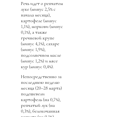
Речь идет о репчатом
луке (минус 2,5% с
начала месяца),
картофеле (минус
1,1%), моркови (минус
0,1%), а также
гречневой крупе
(минус 4,1%), сахаре
(минус 1,9%),
подсолнечном масле
(минус 1,2%) и мясе
кур (минус 0,4%).
Непосредственно за
последнюю неделю
месяца (20–28 марта)
подешевели
картофель (на 0,7%),
репчатый лук (на
0,3%), белокочанная
капуста (на 0,1%),