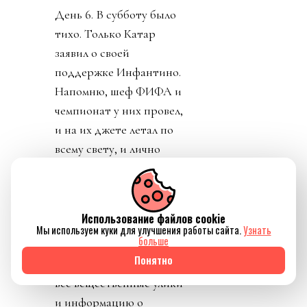
День 6. В субботу было
тихо. Только Катар
заявил о своей
поддержке Инфантино.
Напомню, шеф ФИФА и
чемпионат у них провел,
и на их джете летал по
всему свету, и лично
регулярно летал делать
«ку» правителям Катара.
УЕФА пригрозило
Использование файлов cookie
уголовным
Мы используем куки для улучшения работы сайта.
Узнать
больше
разбирательством и
Понятно
потребовала сохранять
все вещественные улики
и информацию о