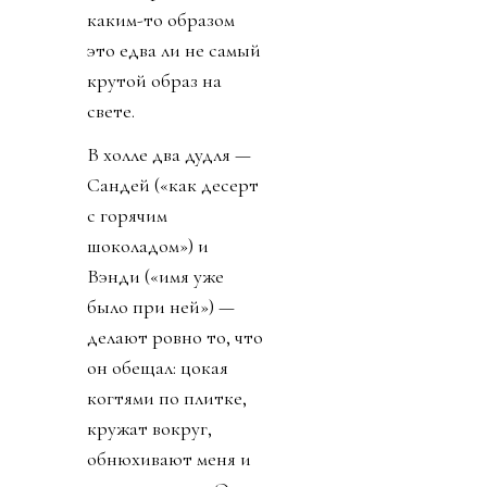
каким-то образом
это едва ли не самый
крутой образ на
свете.
В холле два дудля —
Сандей («как десерт
с горячим
шоколадом») и
Вэнди («имя уже
было при ней») —
делают ровно то, что
он обещал: цокая
когтями по плитке,
кружат вокруг,
обнюхивают меня и