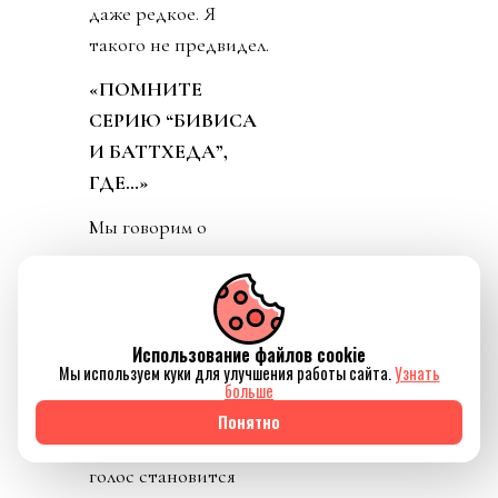
даже редкое. Я
такого не предвидел.
«ПОМНИТЕ
СЕРИЮ “БИВИСА
И БАТТХЕДА”,
ГДЕ…»
Мы говорим о
старении и только
что выяснили
разницу в возрасте:
одиннадцать лет.
Использование файлов cookie
Мы используем куки для улучшения работы сайта.
Узнать
(Питту шестьдесят
больше
два.) Он смеётся, и
Понятно
на долю секунды его
голос становится