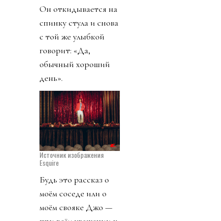
Он откидывается на
спинку стула и снова
с той же улыбкой
говорит: «Да,
обычный хороший
день».
Источник изображения
Esquire
Будь это рассказ о
моём соседе или о
моём свояке Джо —