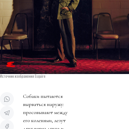
Источник изображения Esquire
Собаки пытаются
вырваться наружу:
просовывают между
его коленями, лезут
друг через друга и