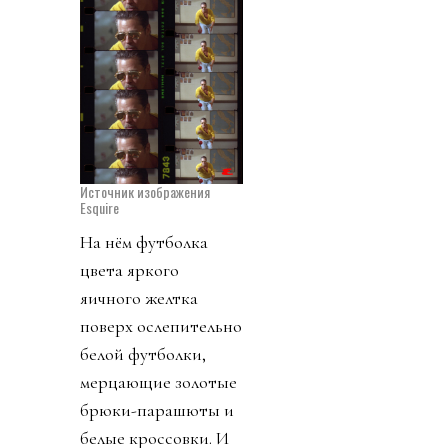
Источник изображения
Esquire
На нём футболка
цвета яркого
яичного желтка
поверх ослепительно
белой футболки,
мерцающие золотые
брюки-парашюты и
белые кроссовки. И