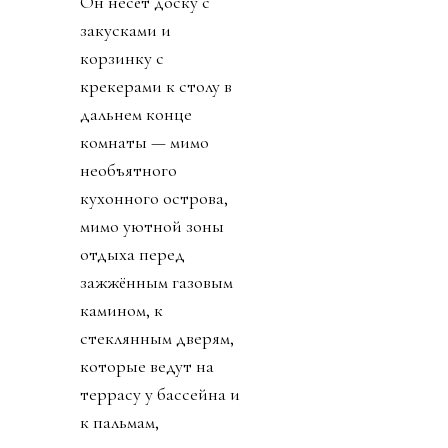
Он несёт доску с
закусками и
корзинку с
крекерами к столу в
дальнем конце
комнаты — мимо
необъятного
кухонного острова,
мимо уютной зоны
отдыха перед
зажжённым газовым
камином, к
стеклянным дверям,
которые ведут на
террасу у бассейна и
к пальмам,