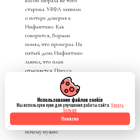
косой забрала не того
старика. УЕФА заявили
о потере доверия к
Инфантино. Как
говорится, Борман
понял, что проиграл. На
пятый день Инфантино
заявил, что план
отменяется. Пресса
узнала, что Джанни себе
уже выторговал
зарплату в 30 миллионов
Использование файлов cookie
Мы используем куки для улучшения работы сайта.
Узнать
долларов в год, и
больше
дивиденды от нового
Понятно
юр лица. Стало понятно
почему нужно