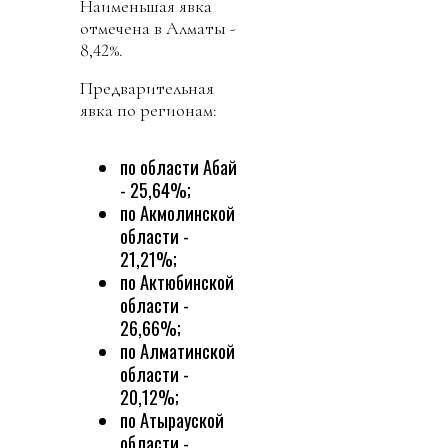
Наименьшая явка
отмечена в Алматы -
8,42%.
Предварительная
явка по регионам:
по области Абай
- 25,64%;
по Акмолинской
области -
21,21%;
по Актюбинской
области -
26,66%;
по Алматинской
области -
20,12%;
по Атырауской
области -