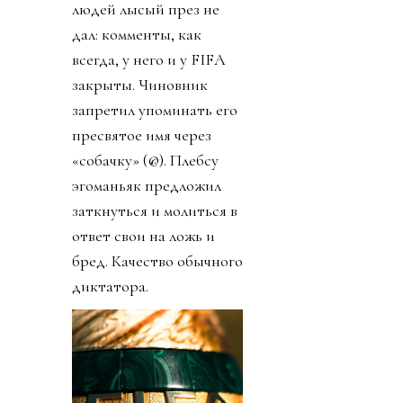
людей лысый през не
дал: комменты, как
всегда, у него и у FIFA
закрыты. Чиновник
запретил упоминать его
пресвятое имя через
«собачку» (@). Плебсу
эгоманьяк предложил
заткнуться и молиться в
ответ свои на ложь и
бред. Качество обычного
диктатора.