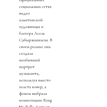
социальных сетях
видео
алматинской
художницы и
блогера Асель
Сабыржанкызы. В
своем ролике она
создала
необычный
портрет
музыканта,
используя вместо
холста ковер, а
фоном выбрала
композицию Ring
My Bells. Артист