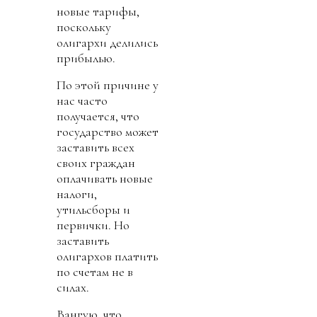
новые тарифы,
поскольку
олигархи делились
прибылью.
По этой причине у
нас часто
получается, что
государство может
заставить всех
своих граждан
оплачивать новые
налоги,
утильсборы и
первички. Но
заставить
олигархов платить
по счетам не в
силах.
Вангую, что