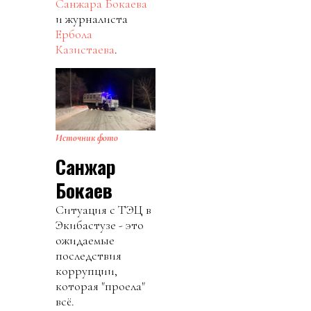
Санжара Бокаева
и журналиста
Ербола
Казистаева
.
Источник фото
Санжар
Бокаев
Ситуация с ТЭЦ в
Экибастузе - это
ожидаемые
последствия
коррупции,
которая "проела"
всё.