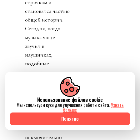
строчкам и
становятся частью
общей истории.
Сегодня, когда
музыка чаще
звучит в
наушниках,
подобные
моменты
приобретают
особую ценность.
Использование файлов cookie
Современные
Мы используем куки для улучшения работы сайта.
Узнать
больше
мировые туры
Понятно
давно перестали
быть
исключительно