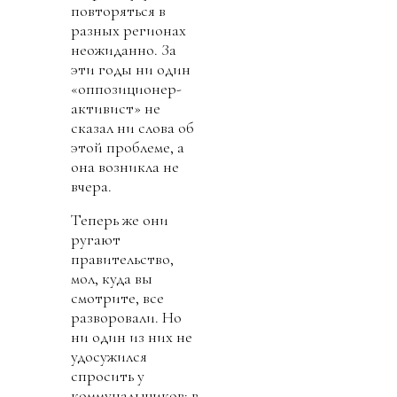
повторяться в
разных регионах
неожиданно. За
эти годы ни один
«оппозиционер-
активист» не
сказал ни слова об
этой проблеме, а
она возникла не
вчера.
Теперь же они
ругают
правительство,
мол, куда вы
смотрите, все
разворовали. Но
ни один из них не
удосужился
спросить у
коммунальщиков: в