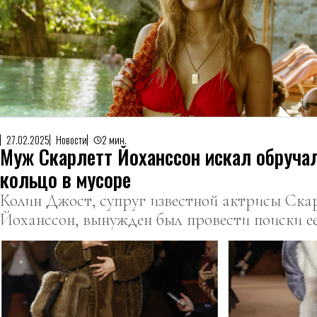
27.02.2025
Новости
2 мин.
Муж Скарлетт Йоханссон искал обруча
кольцо в мусоре
Колин Джост, супруг известной актрисы Ска
Йоханссон, вынужден был провести поиски е
обручального кольца среди мусора.