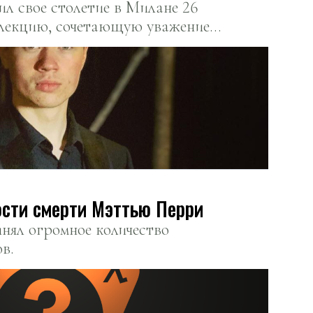
л свое столетие в Милане 26
ллекцию, сочетающую уважение к
льные тренды 2025 года.
сти смерти Мэттью Перри
нял огромное количество
в.