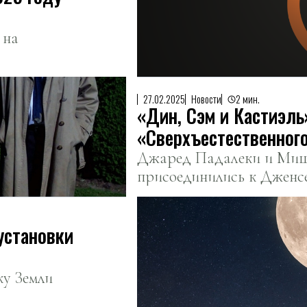
 на
27.02.2025
Новости
2 мин.
«Дин, Сэм и Кастиэль»
«Сверхъестественного
финале «Пацанов»
Джаред Падалеки и Миш
присоединились к Дженсе
«Пацанов».
установки
ку Земли