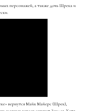
омых персонажей, а также дочь Шрека и
ски.
реке» вернутся Майк Майерс (Шрек),
чь главных героев озвучит Зендея. Хотя