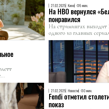
27.02.2025
Кино
5 мин.
На HBO вернулся «Белый лот
понравился
На стримингах выходит 3
одного из главных сериа
Рассказываем, чего ждать
вспоминаем, как сатира 
льное
рлетт
е
27.02.2025
Новости
3 мин.
Fendi отметил столет
показ