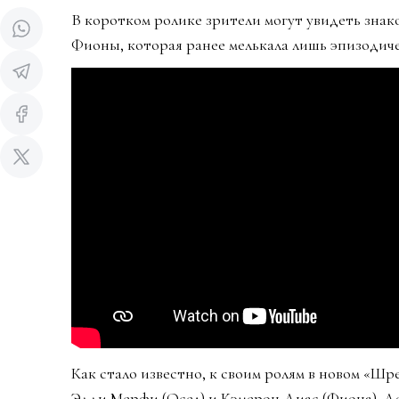
В коротком ролике зрители могут увидеть знак
Фионы, которая ранее мелькала лишь эпизодиче
Как стало известно, к своим ролям в новом «Ш
Эдди Мерфи (Осел) и Кэмерон Диас (Фиона). До