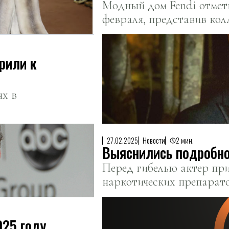
Модный дом Fendi отмети
февраля, представив ко
наследию бренда и актуа
рили к
ях в
27.02.2025
Новости
2 мин.
Выяснились подробно
Перед гибелью актер при
наркотических препарато
025 году