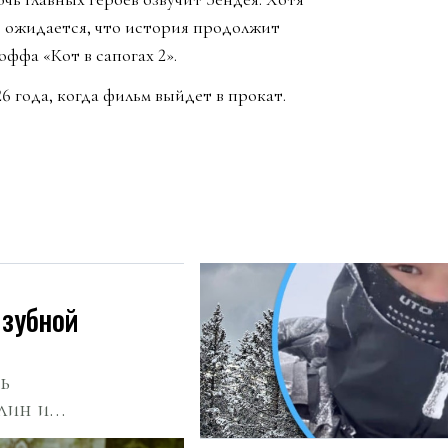
, ожидается, что история продолжит
ффа «Кот в сапогах 2».
6 года, когда фильм выйдет в прокат.
 зубной
ь
лин и
й пастой.