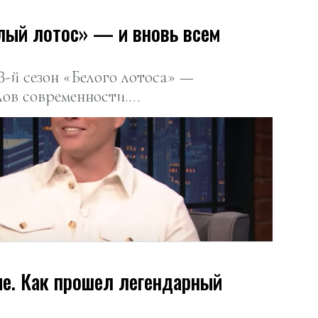
ос» — и вновь всем
-й сезон «Белого лотоса» —
лов современности.
 от новых серий, а также
Майка Уайта покорила весь мир.
ие. Как прошел легендарный