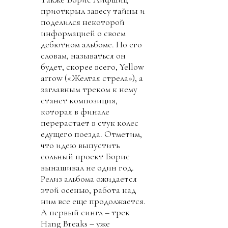
приоткрыл завесу тайны и
поделился некоторой
информацией о своем
дебютном альбоме. По его
словам, называться он
будет, скорее всего, Yellow
arrow («Желтая стрела»), а
заглавным треком к нему
станет композиция,
которая в финале
перерастает в стук колес
едущего поезда. Отметим,
что идею выпустить
сольный проект Борис
вынашивал не один год.
Релиз альбома ожидается
этой осенью, работа над
ним все еще продолжается.
А первый сингл – трек
Hang Breaks – уже