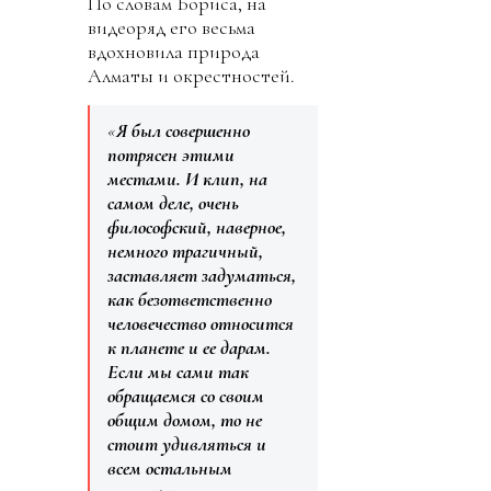
По словам Бориса, на
видеоряд его весьма
вдохновила природа
Алматы и окрестностей.
«
Я был совершенно
потрясен этими
местами. И клип, на
самом деле, очень
философский, наверное,
немного трагичный,
заставляет задуматься,
как безответственно
человечество относится
к планете и ее дарам.
Если мы сами так
обращаемся со своим
общим домом, то не
стоит удивляться и
всем остальным