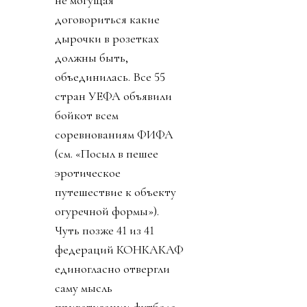
договориться какие
дырочки в розетках
должны быть,
объединилась. Все 55
стран УЕФА объявили
бойкот всем
соревнованиям ФИФА
(см. «Посыл в пешее
эротическое
путешествие к объекту
огуречной формы»).
Чуть позже 41 из 41
федераций КОНКАКАФ
единогласно отвергли
саму мысль
приватизации футбола