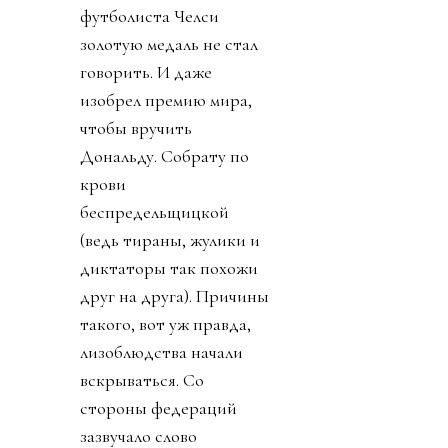
футболиста Челси
золотую медаль не стал
говорить. И даже
изобрел премию мира,
чтобы вручить
Дональду. Собрату по
крови
беспредельщицкой
(ведь тираны, жулики и
диктаторы так похожи
друг на друга). Причины
такого, вот уж правда,
лизоблюдства начали
вскрываться. Со
стороны федераций
зазвучало слово