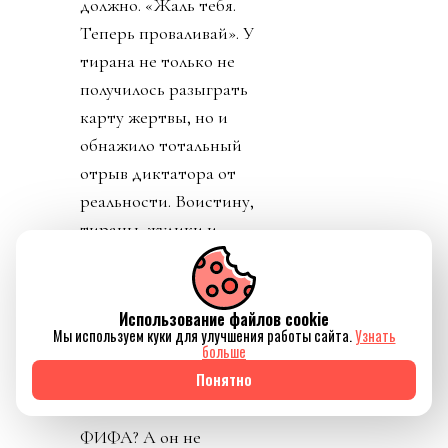
должно. «Жаль тебя.
Теперь проваливай». У
тирана не только не
получилось разыграть
карту жертвы, но и
обнажило тотальный
отрыв диктатора от
реальности. Воистину,
тираны, жулики и
диктаторы так похожи
друг на друга.
Использование файлов cookie
День 8. Понедельник. А
Мы используем куки для улучшения работы сайта.
Узнать
больше
где же главный
Понятно
бенефициар и
«папочка» лысого из
ФИФА? А он не