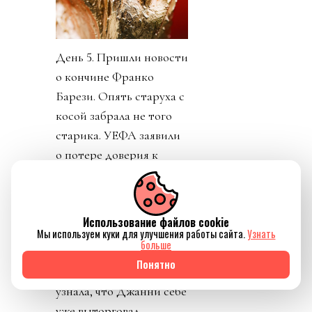
День 5. Пришли новости
о кончине Франко
Барези. Опять старуха с
косой забрала не того
старика. УЕФА заявили
о потере доверия к
Инфантино. Как
говорится, Борман
понял, что проиграл. На
Использование файлов cookie
пятый день Инфантино
Мы используем куки для улучшения работы сайта.
Узнать
больше
заявил, что план
Понятно
отменяется. Пресса
узнала, что Джанни себе
уже выторговал