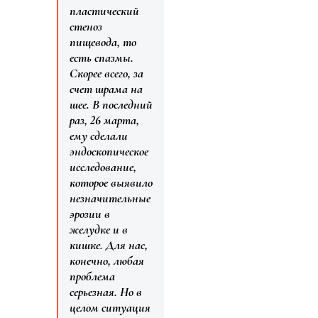
пластический
стеноз
пищевода, то
есть спазмы.
Скорее всего, за
счет шрама на
шее. В последний
раз, 26 марта,
ему сделали
эндоскопическое
исследование,
которое выявило
незначительные
эрозии в
желудке и в
кишке. Для нас,
конечно, любая
проблема
серьезная. Но в
целом ситуация