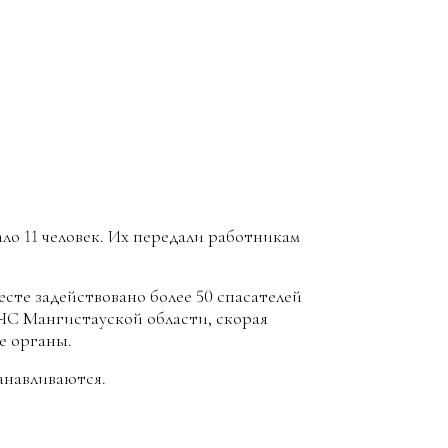
о 11 человек. Их передали работникам
есте задействовано более 50 спасателей
ДЧС Мангистауской области, скорая
е органы.
анавливаются.