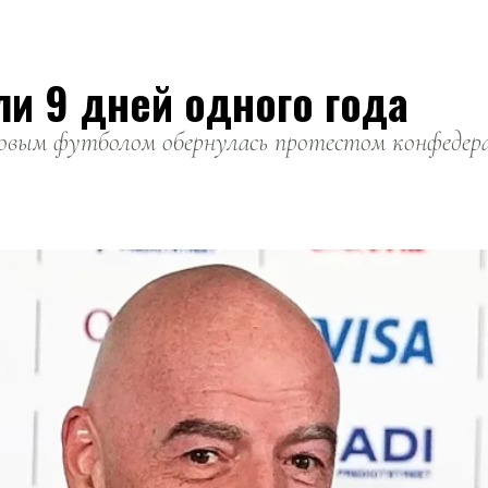
ли 9 дней одного года
вым футболом обернулась протестом конфедерац