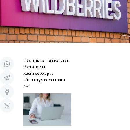
Техникалық қателіктен
Астаналық
кәсіпкерлерге
айыппұл салынған
еді.