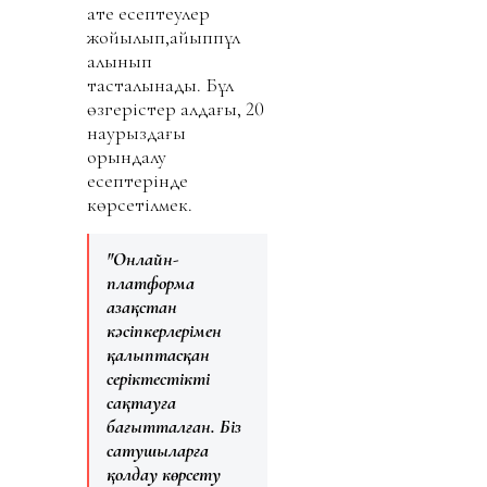
Қате есептеулер
жойылып,айыппұл
алынып
тасталынады. Бұл
өзгерістер алдағы, 20
наурыздағы
орындалу
есептерінде
көрсетілмек.
"Онлайн-
платформа
Қазақстан
кәсіпкерлерімен
қалыптасқан
серіктестікті
сақтауға
бағытталған. Біз
сатушыларға
қолдау көрсету