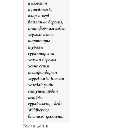
қызметін
күшейтеміз,
оларға кері
байланыс береміз,
платформамызбен
жұмыс істеу
шарттары
туралы
сұрақтарына
жауап береміз
және сенім
телефондарын
жүргіземіз. Болған
жағдай үшін
сатушылардан
кешірім
сұраймыз», - деді
Wildberries
баспасөз қызметі.
Бұған дейін