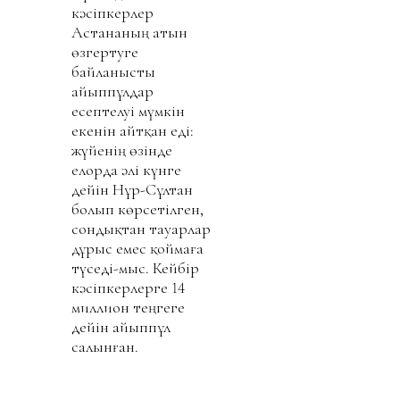
кәсіпкерлер
Астананың атын
өзгертуге
байланысты
айыппұлдар
есептелуі мүмкін
екенін айтқан еді:
жүйенің өзінде
елорда әлі күнге
дейін Нұр-Сұлтан
болып көрсетілген,
сондықтан тауарлар
дұрыс емес қоймаға
түседі-мыс. Кейбір
кәсіпкерлерге 14
миллион теңгеге
дейін айыппұл
салынған.