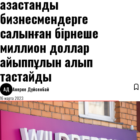
қазақстандық
бизнесмендерге
салынған бірнеше
миллион доллар
айыппұлын алып
тастайды
АД
Акерке Дуйсенбай
16 марта 2023