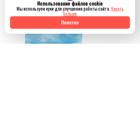
Использование файлов cookie
отключиться от
Мы используем куки для улучшения работы сайта.
Узнать
привычного ритма
больше
жизни.
Понятно
Источник изображения
AQBOZAT
Сегодня баня всё
меньше ассоциируется
исключительно с
традицией или
способом провести
выходной. Она
становится частью