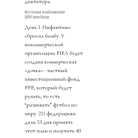
всегда, у него и у FIFA
закрыты. Чиновник
запретил упоминать его
пресвятое имя через
«собачку» (@). Плебсу
эгоманьяк предложил
заткнуться и молиться в
ответ свои на ложь и
бред. Качество обычного
диктатора.