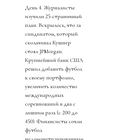
дырочки в розетках
должны быть,
объединилась. Все 55
стран УЕФА объявили
бойкот всем
соревнованиям ФИФА
(см. «Посыл в пешее
эротическое
путешествие к объекту
огуречной формы»).
Чуть позже 41 из 41
федераций КОНКАКАФ
единогласно отвергли
саму мысль
приватизации футбола
и сам план ФИФА.