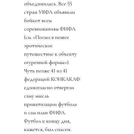
День 3. Поняв, что
запахло жареным, по-
прежнему прячась за
закрытыми комментами
диктатор, в лучших
традициях маньяка-
потрошителя вышел с
видео, объясняя, что его
план не продажа и что
всем очень хорошо от
этого будет. И тут
свершилось. Лысый
коррупционер
совершил чудо. Европа,
не могущая
договориться какие