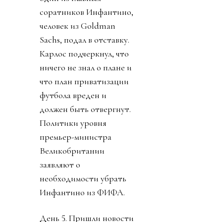
футбол
недомонетизированным.
Прибыль FIFA - около
$3.6 миллиарда в год, а
NFL приносит аж $21
миллиард. Женский
футбол не указан. Кому
обещанные миллиарды
достанутся не сказали.
Личности инвесторов
не указаны в документе,
сроки и условия
функционирования не
определены, ничего
кроме приватизации
прав на футбол. К концу