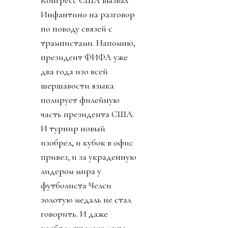
термин
«прихватизация».
Именно ей, на мой
взгляд, и стала
предложенная
инициатива FFE.
День 2. Ничего не
подозревавший обо всем
этом футбольный мир
взорвался. УЕФА первой
созвала экстренное
совещание федераций.
Попутно выпустив
заявление, что ФИФА
перешла все линии.