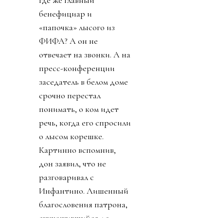
регулярно летал делать
«ку» правителям Катара.
УЕФА пригрозило
уголовным
разбирательством и
потребовала сохранять
все вещественные улики
и информацию о
заговоре.
День 7. В прессу
вбросили рассказы о
том, как Инфантино
буллили в детстве.
Публика восприняла как
должно. «Жаль тебя.
Теперь проваливай». У