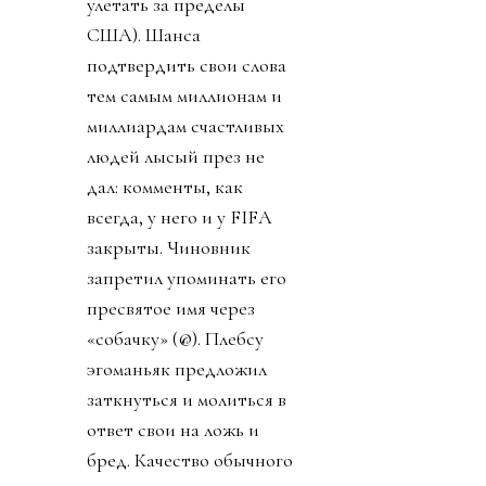
и визы, и доброе
отношение (напомню,
специалистам Ирана и
других сборных
отказали во въезде, а
футболистов Ирана
заставляли после по
окончании матчей
незамедлительно
улетать за пределы
США). Шанса
подтвердить свои слова
тем самым миллионам и
миллиардам счастливых
людей лысый през не
дал: комменты, как