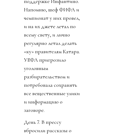
Инфантино. Как
говорится, Борман
понял, что проиграл. На
пятый день Инфантино
заявил, что план
отменяется. Пресса
узнала, что Джанни себе
уже выторговал
зарплату в 30 миллионов
долларов в год, и
дивиденды от нового
юр лица. Стало понятно
почему нужно
увеличивать количество
матчей, команд,
турниров. И почему рвет