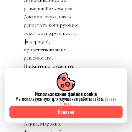
тирана не только не
получилось разыграть
карту жертвы, но и
обнажило тотальный
отрыв диктатора от
реальности. Воистину,
тираны, жулики и
диктаторы так похожи
друг на друга.
День 8. Понедельник. А
где же главный
Использование файлов cookie
Мы используем куки для улучшения работы сайта.
Узнать
бенефициар и
больше
«папочка» лысого из
Понятно
ФИФА? А он не
отвечает на звонки. А на