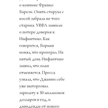
дня Карлос Кордейро,
один из главных
соратников Инфантино,
человек из Goldman
Sachs, подал в отставку.
Карлос подчеркнул, что
ничего не знал о плане и
что план приватизации
футбола вреден и
должен быть отвергнут.
Политики уровня
премьер-министра
Великобритании
заявляют о
необходимости убрать
Инфантино из ФИФА.