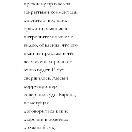
золотую медаль не стал
говорить. И даже
изобрел премию мира,
чтобы вручить
Дональду. Собрату по
крови
беспредельщицкой
(ведь тираны, жулики и
диктаторы так похожи
друг на друга). Причины
такого, вот уж правда,
лизоблюдства начали
вскрываться. Со
стороны федераций
зазвучало слово
«бойкот».