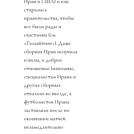
ФИФА появился 887-
словный пост Джанни о
том, как ничтожны
хейтеры и каким
прекрасным был
турнир. Как не было
насилия, издевательств
ментов, как фифа нации
помирила (возможно,
Иран и США) и как
старались
правительства, чтобы
все были рады и
счастливы (см.
«Газлайтинг»). Даже
сборная Иран получила