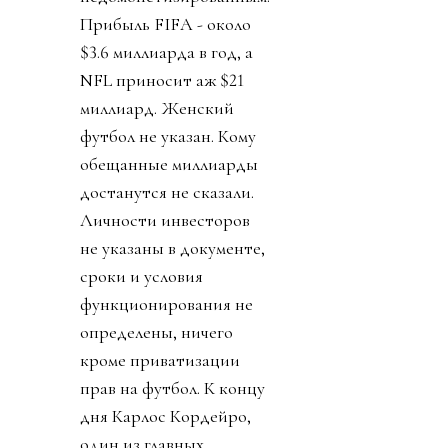
Футбол к концу дня,
кажется, был спасен.
День 4. Журналисты
изучили 25-страничный
план. Вскрылось, что за
синдикатом, который
сколачивал Кушнер
стоял JPMorgan.
Крупнейший банк США
решил добавить футбол
к своему портфолио,
увеличить количество
международных
соревнований в два с
лишним раза (с 200 до
450). Финансисты сочли