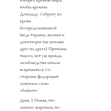
Следом собрание
объявила КОНКАКАФ.
Конгресс США вызвал
Инфантино на разговор
по поводу связей с
трампистами. Напомню,
президент ФИФА уже
два года изо всей
шершавости языка
полирует филейную
часть президента США.
И турнир новый
изобрел, и кубок в офис
привез, и за украденную
лидером мира у
футболиста Челси