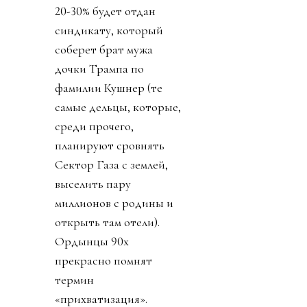
дали 53 дня принять
этот план и получить 40
миллионов долларов или
отказаться и получить 10
миллионов долларов (см.
«Подкуп и давление на
избирателей», «взятка»).
Пряником был доступ к
обещанию получить 10
миллиардов долларов на
Новый год 1 января 2027.
Право на мнение
никому, конечно, не
дали. Принимайте как
мы вам сказали. Или мы
сами примем.