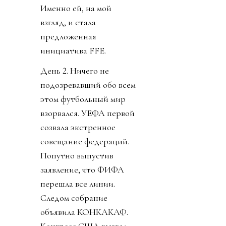
Позже днем выяснилось,
что изначальный пакет в
20-30% будет отдан
синдикату, который
соберет брат мужа
дочки Трампа по
фамилии Кушнер (те
самые дельцы, которые,
среди прочего,
планируют сровнять
Сектор Газа с землей,
выселить пару
миллионов с родины и
открыть там отели).
Ордынцы 90х
прекрасно помнят