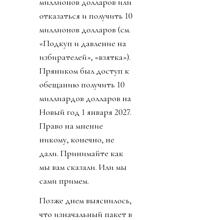
Источник изображения
@fifaworldcup
День 1. Инфантино
сбросил бомбу. У
некоммерческой
организации FIFA будет
создана коммерческая
«дочка» - частный
инвестиционный фонд
FFE, который будет
рулить, то есть
“развивать” футбол по
миру. 211 федерациям