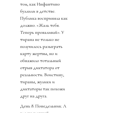
глотку, жилы и
отверстия в своем теле
Инфантино.
Конфедерации же
начали объединяться
против заговора
президента ФИФА.
День 6. В субботу было
тихо. Только Катар
заявил о своей
поддержке Инфантино.
Напомню, шеф ФИФА и
чемпионат у них провел,
и на их джете летал по
всему свету, и лично