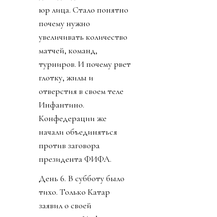
День 5. Пришли новости
о кончине Франко
Барези. Опять старуха с
косой забрала не того
старика. УЕФА заявили
о потере доверия к